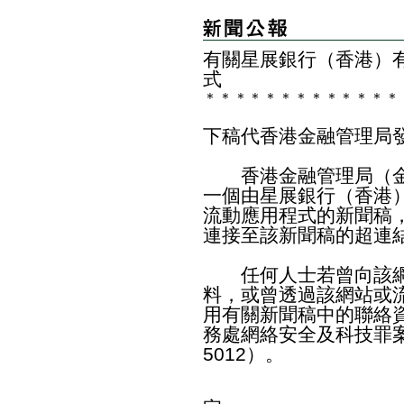
有關星展銀行（香港）
式
＊
＊
＊
＊
＊
＊
＊
＊
＊
＊
＊
＊
＊
下稿代香港金融管理局
香港金融管理局（金
一個由星展銀行（香港
流動應用程式的新聞稿
連接至該新聞稿的超連
任何人士若曾向該網
料，或曾透過該網站或
用有關新聞稿中的聯絡
務處網絡安全及科技罪案
5012）。