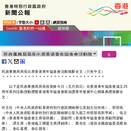
|
字型大小:
|
網頁指南
​民政事務局局長出席香港青年協進會活動致辭全文（只有中文）
＊
＊
＊
＊
＊
＊
＊
＊
＊
＊
＊
＊
＊
＊
＊
＊
＊
＊
＊
＊
＊
＊
＊
＊
＊
＊
＊
＊
以下是民政事務局局長徐英偉今日（五月四日）在香港青年協進會成立25
周年系列活動啓動禮暨香港青年協進會蔡加讚青年發展中心開幕典禮致辭全
文：
何主任（中央人民政府駐香港特別行政區聯絡辦公室副主任何靖）、郭部長
（中央人民政府駐香港特別行政區聯絡辦公室九龍工作部部長郭亨斌）、張主
席（香港青年協進會主席張琪騰）、梁顧問（香港青年協進會首席顧問梁毓
偉）、譚主席（香港義工聯盟主席譚錦球）、蔡先生（港區全國政協委員蔡加
讚）、各位嘉賓、各位朋友：