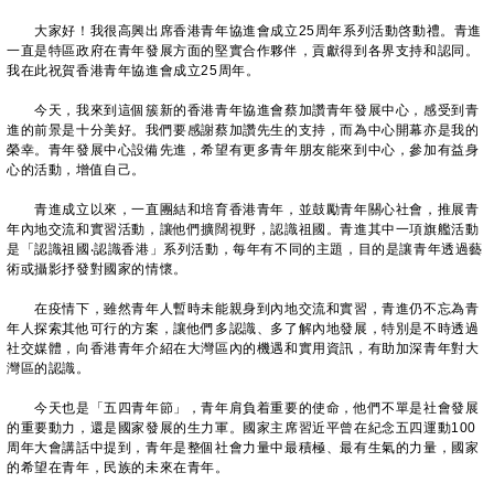
大家好！我很高興出席香港青年協進會成立25周年系列活動啓動禮。青進
一直是特區政府在青年發展方面的堅實合作夥伴，貢獻得到各界支持和認同。
我在此祝賀香港青年協進會成立25周年。
今天，我來到這個簇新的香港青年協進會蔡加讚青年發展中心，感受到青
進的前景是十分美好。我們要感謝蔡加讚先生的支持，而為中心開幕亦是我的
榮幸。青年發展中心設備先進，希望有更多青年朋友能來到中心，參加有益身
心的活動，增值自己。
青進成立以來，一直團結和培育香港青年，並鼓勵青年關心社會，推展青
年內地交流和實習活動，讓他們擴闊視野，認識祖國。青進其中一項旗艦活動
是「認識祖國‧認識香港」系列活動，每年有不同的主題，目的是讓青年透過藝
術或攝影抒發對國家的情懷。
在疫情下，雖然青年人暫時未能親身到內地交流和實習，青進仍不忘為青
年人探索其他可行的方案，讓他們多認識、多了解內地發展，特別是不時透過
社交媒體，向香港青年介紹在大灣區內的機遇和實用資訊，有助加深青年對大
灣區的認識。
今天也是「五四青年節」，青年肩負着重要的使命，他們不單是社會發展
的重要動力，還是國家發展的生力軍。國家主席習近平曾在紀念五四運動100
周年大會講話中提到，青年是整個社會力量中最積極、最有生氣的力量，國家
的希望在青年，民族的未來在青年。