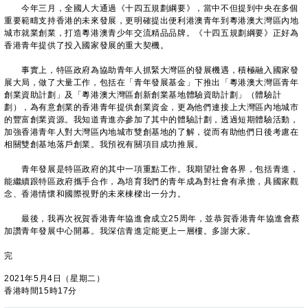
今年三月，全國人大通過《十四五規劃綱要》，當中不但提到中央在多個
重要範疇支持香港的未來發展，更明確提出便利港澳青年到粵港澳大灣區內地
城市就業創業，打造粵港澳青少年交流精品品牌。《十四五規劃綱要》正好為
香港青年提供了投入國家發展的重大契機。
事實上，特區政府為協助青年人抓緊大灣區的發展機遇，積極融入國家發
展大局，做了大量工作，包括在「青年發展基金」下推出「粵港澳大灣區青年
創業資助計劃」及「粵港澳大灣區創新創業基地體驗資助計劃」（體驗計
劃），為有意創業的香港青年提供創業資金，更為他們連接上大灣區內地城市
的豐富創業資源。我知道青進亦參加了其中的體驗計劃，透過短期體驗活動，
加強香港青年人對大灣區內地城市雙創基地的了解，從而有助他們日後考慮在
相關雙創基地落戶創業。我預祝有關項目成功推展。
青年發展是特區政府的其中一項重點工作。我期望社會各界，包括青進，
能繼續跟特區政府攜手合作，為培育我們的青年成為對社會有承擔，具國家觀
念、香港情懷和國際視野的未來棟樑出一分力。
最後，我再次祝賀香港青年協進會成立25周年，並恭賀香港青年協進會蔡
加讚青年發展中心開幕。我深信青進定能更上一層樓。多謝大家。
完
2021年5月4日（星期二）
香港時間15時17分