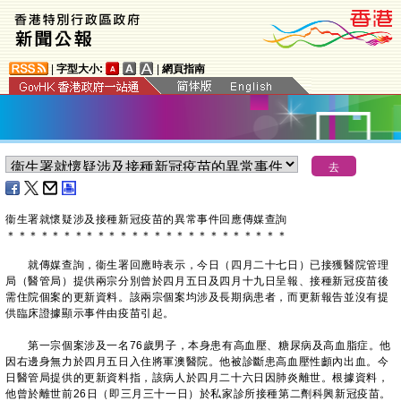
|
字型大小:
|
網頁指南
衞生署就懷疑涉及接種新冠疫苗的異常事件回應傳媒查詢
＊
＊
＊
＊
＊
＊
＊
＊
＊
＊
＊
＊
＊
＊
＊
＊
＊
＊
＊
＊
＊
＊
＊
＊
＊
就傳媒查詢，衞生署回應時表示，今日（四月二十七日）已接獲醫院管理
局（醫管局）提供兩宗分別曾於四月五日及四月十九日呈報、接種新冠疫苗後
需住院個案的更新資料。該兩宗個案均涉及長期病患者，而更新報告並沒有提
供臨床證據顯示事件由疫苗引起。
第一宗個案涉及一名76歲男子，本身患有高血壓、糖尿病及高血脂症。他
因右邊身無力於四月五日入住將軍澳醫院。他被診斷患高血壓性顱內出血。今
日醫管局提供的更新資料指，該病人於四月二十六日因肺炎離世。根據資料，
他曾於離世前26日（即三月三十一日）於私家診所接種第二劑科興新冠疫苗。