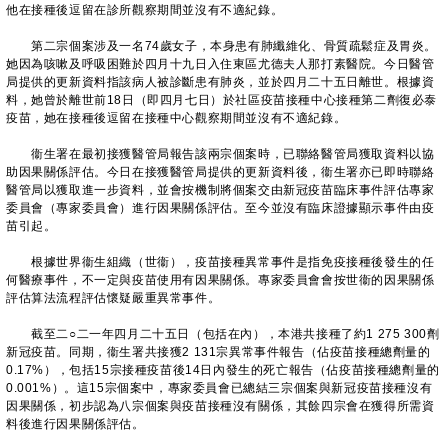
他在接種後逗留在診所觀察期間並沒有不適紀錄。
第二宗個案涉及一名74歲女子，本身患有肺纖維化、骨質疏鬆症及胃炎。
她因為咳嗽及呼吸困難於四月十九日入住東區尤德夫人那打素醫院。今日醫管
局提供的更新資料指該病人被診斷患有肺炎，並於四月二十五日離世。根據資
料，她曾於離世前18日（即四月七日）於社區疫苗接種中心接種第二劑復必泰
疫苗，她在接種後逗留在接種中心觀察期間並沒有不適紀錄。
衞生署在最初接獲醫管局報告該兩宗個案時，已聯絡醫管局獲取資料以協
助因果關係評估。今日在接獲醫管局提供的更新資料後，衞生署亦已即時聯絡
醫管局以獲取進一步資料，並會按機制將個案交由新冠疫苗臨床事件評估專家
委員會（專家委員會）進行因果關係評估。至今並沒有臨床證據顯示事件由疫
苗引起。
根據世界衞生組織（世衞），疫苗接種異常事件是指免疫接種後發生的任
何醫療事件，不一定與疫苗使用有因果關係。專家委員會會按世衞的因果關係
評估算法流程評估懷疑嚴重異常事件。
截至二○二一年四月二十五日（包括在內），本港共接種了約1 275 300劑
新冠疫苗。同期，衞生署共接獲2 131宗異常事件報告（佔疫苗接種總劑量的
0.17%），包括15宗接種疫苗後14日內發生的死亡報告（佔疫苗接種總劑量的
0.001%）。這15宗個案中，專家委員會已總結三宗個案與新冠疫苗接種沒有
因果關係，初步認為八宗個案與疫苗接種沒有關係，其餘四宗會在獲得所需資
料後進行因果關係評估。