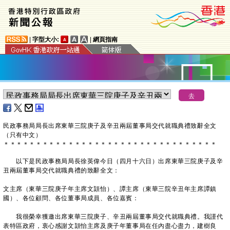
|
字型大小:
|
網頁指南
民政事務局局長出席東華三院庚子及辛丑兩屆董事局交代就職典禮致辭全文
（只有中文）
＊
＊
＊
＊
＊
＊
＊
＊
＊
＊
＊
＊
＊
＊
＊
＊
＊
＊
＊
＊
＊
＊
＊
＊
＊
＊
＊
＊
＊
＊
＊
＊
＊
以下是民政事務局局長徐英偉今日（四月十六日）出席東華三院庚子及辛
丑兩屆董事局交代就職典禮的致辭全文：
文主席（東華三院庚子年主席文頴怡）、譚主席（東華三院辛丑年主席譚鎮
國）、各位顧問、各位董事局成員、各位嘉賓：
我很榮幸獲邀出席東華三院庚子、辛丑兩屆董事局交代就職典禮。我謹代
表特區政府，衷心感謝文頴怡主席及庚子年董事局在任內盡心盡力，建樹良