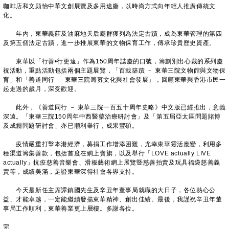
咖啡店和文頴怡中華文創展覽及多用途廳，以時尚方式向年輕人推廣傳統文
化。
年內，東華義莊及油麻地天后廟群獲列為法定古蹟，成為東華管理的第四
及第五個法定古蹟，進一步推展東華的文物保育工作，傳承珍貴歷史資產。
東華以「行善•行更遠」作為150周年誌慶的口號，籌劃別出心裁的系列慶
祝活動，重點活動包括兩個主題展覽，「百載築蹟 － 東華三院文物館與文物保
育」和「善道同行 － 東華三院籌募文化與社會發展」，回顧東華與香港市民一
起走過的歲月，深受歡迎。
此外，《善道同行 － 東華三院一百五十周年史略》中文版已經推出，意義
深遠。「東華三院150周年中西醫藥治療研討會」及「第五屆亞太區問題賭博
及成癮問題研討會」亦已順利舉行，成果豐碩。
疫情嚴重打擊本港經濟，募捐工作增添困難，尤幸東華靈活應變，利用多
種渠道籌集善款，包括首度在網上賣旗，以及舉行「LOVE actually LIVE
actually」抗疫慈善音樂會、滑板藝術網上展覽暨慈善拍賣及玩具福袋慈善義
賣等，成績美滿，足證東華深得社會各界支持。
今天是新任主席譚鎮國先生及辛丑年董事局就職的大日子，各位熱心公
益、才能卓越，一定能繼續發揚東華精神、創出佳績。最後，我謹祝辛丑年董
事局工作順利，東華善業更上層樓。多謝各位。
完