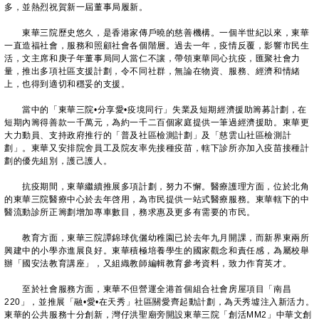
多，並熱烈祝賀新一屆董事局履新。
東華三院歷史悠久，是香港家傳戶曉的慈善機構。一個半世紀以來，東華
一直造福社會，服務和照顧社會各個階層。過去一年，疫情反覆，影響市民生
活，文主席和庚子年董事局同人當仁不讓，帶領東華同心抗疫，匯聚社會力
量，推出多項社區支援計劃，令不同社群，無論在物資、服務、經濟和情緒
上，也得到適切和穩妥的支援。
當中的「東華三院•分享愛•疫境同行」失業及短期經濟援助籌募計劃，在
短期內籌得善款一千萬元，為約一千二百個家庭提供一筆過經濟援助。東華更
大力動員、支持政府推行的「普及社區檢測計劃」及「慈雲山社區檢測計
劃」。東華又安排院舍員工及院友率先接種疫苗，轄下診所亦加入疫苗接種計
劃的優先組別，護己護人。
抗疫期間，東華繼續推展多項計劃，努力不懈。醫療護理方面，位於北角
的東華三院醫療中心於去年啓用，為市民提供一站式醫療服務。東華轄下的中
醫流動診所正籌劃增加專車數目，務求惠及更多有需要的市民。
教育方面，東華三院譚錦球伉儷幼稚園已於去年九月開課，而新界東兩所
興建中的小學亦進展良好。東華積極培養學生的國家觀念和責任感，為屬校舉
辦「國安法教育講座」，又組織教師編輯教育參考資料，致力作育英才。
至於社會服務方面，東華不但營運全港首個組合社會房屋項目「南昌
220」，並推展「融•愛•在天秀」社區關愛齊起動計劃，為天秀墟注入新活力。
東華的公共服務十分創新，灣仔洪聖廟旁開設東華三院「創活MM2」中華文創