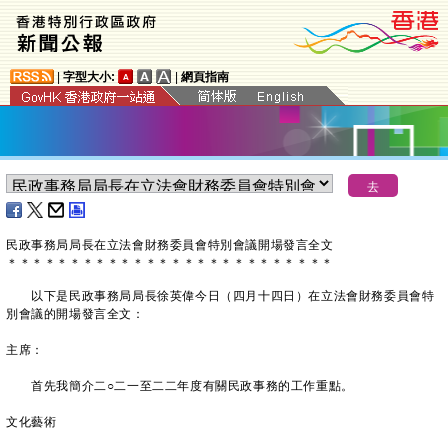
|
字型大小:
|
網頁指南
民政事務局局長在立法會財務委員會特別會議開場發言全文
＊
＊
＊
＊
＊
＊
＊
＊
＊
＊
＊
＊
＊
＊
＊
＊
＊
＊
＊
＊
＊
＊
＊
＊
＊
＊
以下是民政事務局局長徐英偉今日（四月十四日）在立法會財務委員會特
別會議的開場發言全文：
主席：
首先我簡介二○二一至二二年度有關民政事務的工作重點。
文化藝術