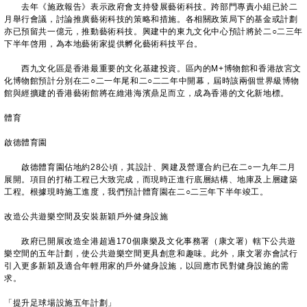
去年《施政報告》表示政府會支持發展藝術科技。跨部門專責小組已於二
月舉行會議，討論推廣藝術科技的策略和措施。各相關政策局下的基金或計劃
亦已預留共一億元，推動藝術科技。興建中的東九文化中心預計將於二○二三年
下半年啓用，為本地藝術家提供孵化藝術科技平台。
西九文化區是香港最重要的文化基建投資。區內的M+博物館和香港故宮文
化博物館預計分別在二○二一年尾和二○二二年中開幕，屆時該兩個世界級博物
館與經擴建的香港藝術館將在維港海濱鼎足而立，成為香港的文化新地標。
體育
啟德體育園
啟德體育園佔地約28公頃，其設計、興建及營運合約已在二○一九年二月
展開。項目的打樁工程已大致完成，而現時正進行底層結構、地庫及上層建築
工程。根據現時施工進度，我們預計體育園在二○二三年下半年竣工。
改造公共遊樂空間及安裝新穎戶外健身設施
政府已開展改造全港超過170個康樂及文化事務署（康文署）轄下公共遊
樂空間的五年計劃，使公共遊樂空間更具創意和趣味。此外，康文署亦會試行
引入更多新穎及適合年輕用家的戶外健身設施，以回應市民對健身設施的需
求。
「提升足球場設施五年計劃」