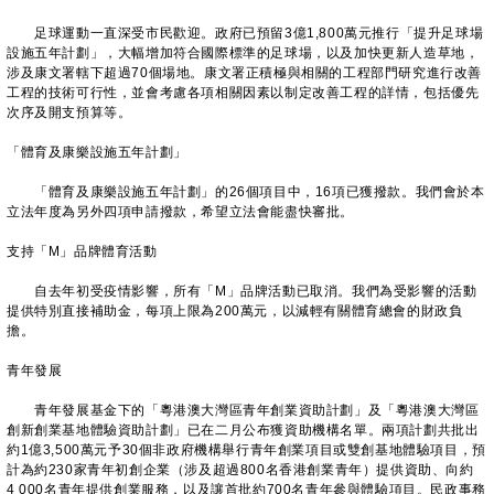
足球運動一直深受市民歡迎。政府已預留3億1,800萬元推行「提升足球場
設施五年計劃」，大幅增加符合國際標準的足球場，以及加快更新人造草地，
涉及康文署轄下超過70個場地。康文署正積極與相關的工程部門研究進行改善
工程的技術可行性，並會考慮各項相關因素以制定改善工程的詳情，包括優先
次序及開支預算等。
「體育及康樂設施五年計劃」
「體育及康樂設施五年計劃」的26個項目中，16項已獲撥款。我們會於本
立法年度為另外四項申請撥款，希望立法會能盡快審批。
支持「M」品牌體育活動
自去年初受疫情影響，所有「M」品牌活動已取消。我們為受影響的活動
提供特別直接補助金，每項上限為200萬元，以減輕有關體育總會的財政負
擔。
青年發展
青年發展基金下的「粵港澳大灣區青年創業資助計劃」及「粵港澳大灣區
創新創業基地體驗資助計劃」已在二月公布獲資助機構名單。兩項計劃共批出
約1億3,500萬元予30個非政府機構舉行青年創業項目或雙創基地體驗項目，預
計為約230家青年初創企業（涉及超過800名香港創業青年）提供資助、向約
4 000名青年提供創業服務，以及讓首批約700名青年參與體驗項目。民政事務