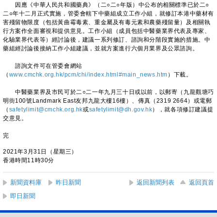
因應《中華人民共和國藥典》（二○二○年版）中公布的相關標準已於二○
二○年十二月正式實施，管委會轄下中藥組成立工作小組，就修訂本港中藥材有
害殘留物限度（包括黃曲霉毒素、重金屬及有毒元素和農藥殘留量）及相關執
行方案作全面審視和提供意見。工作小組（成員包括中醫藥業界代表及專家、
化驗業界代表等）經討論後，建議一系列修訂、諮詢和分階段實施的措施。中
藥組經討論後接納工作小組建議，並就方案進行六個月業界及公眾諮詢。
諮詢文件可在管委會網站
（
www.cmchk.org.hk/pcm/chi/index.html#main_news.htm
）下載。
中醫藥業界及市民可於二○二一年九月三十日或以前，以郵寄（九龍觀塘巧
明街100號Landmark East友邦九龍大樓16樓）、傳真（2319 2664）或電郵
（
safetylimit@cmchk.org.hk
或
safetylimit@dh.gov.hk
），就各項修訂建議提
交意見。
完
2021年3月31日（星期三）
香港時間11時30分
新聞資料庫
昨日新聞
返回新聞列表
返回頁首
即日新聞