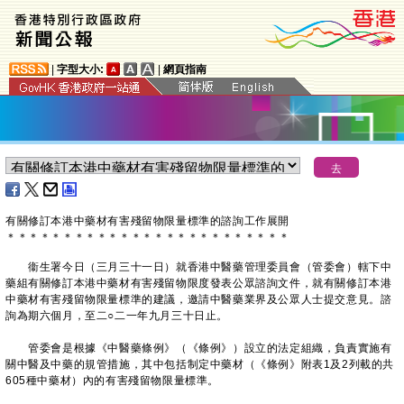
|
字型大小:
|
網頁指南
有關修訂本港中藥材有害殘留物限量標準的諮詢工作展開
＊
＊
＊
＊
＊
＊
＊
＊
＊
＊
＊
＊
＊
＊
＊
＊
＊
＊
＊
＊
＊
＊
＊
＊
＊
衞生署今日（三月三十一日）就香港中醫藥管理委員會（管委會）轄下中
藥組有關修訂本港中藥材有害殘留物限度發表公眾諮詢文件，就有關修訂本港
中藥材有害殘留物限量標準的建議，邀請中醫藥業界及公眾人士提交意見。諮
詢為期六個月，至二○二一年九月三十日止。
管委會是根據《中醫藥條例》（《條例》）設立的法定組織，負責實施有
關中醫及中藥的規管措施，其中包括制定中藥材（《條例》附表1及2列載的共
605種中藥材）內的有害殘留物限量標準。