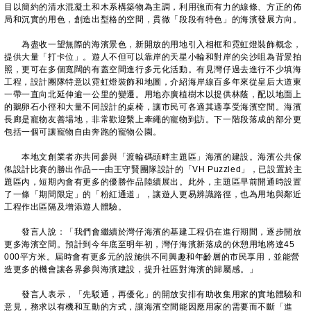
目以簡約的清水混凝土和木系構築物為主調，利用強而有力的線條、方正的佈
局和沉實的用色，創造出型格的空間，貫徹「段段有特色」的海濱發展方向。
為盡收一望無際的海濱景色，新開放的用地引入相框和霓虹燈裝飾概念，
提供大量「打卡位」。遊人不但可以靠岸的天星小輪和對岸的尖沙咀為背景拍
照，更可在多個寬闊的有蓋空間進行多元化活動。有見灣仔過去進行不少填海
工程，設計團隊特意以霓虹燈裝飾和地圖，介紹海岸線百多年來從皇后大道東
一帶一直向北延伸逾一公里的變遷。用地亦廣植樹木以提供林蔭，配以地面上
的鵝卵石小徑和大量不同設計的桌椅，讓市民可各適其適享受海濱空間。海濱
長廊是寵物友善場地，非常歡迎繫上牽繩的寵物到訪。下一階段落成的部分更
包括一個可讓寵物自由奔跑的寵物公園。
本地文創業者亦共同參與「渡輪碼頭畔主題區」海濱的建設。海濱公共傢
俬設計比賽的勝出作品──由王守賢團隊設計的「VH Puzzled」，已設置於主
題區內，短期內會有更多的優勝作品陸續展出。此外，主題區早前開通時設置
了一條「期間限定」的「粉紅通道」，讓遊人更易辨識路徑，也為用地與鄰近
工程作出區隔及增添遊人體驗。
發言人說：「我們會繼續於灣仔海濱的基建工程仍在進行期間，逐步開放
更多海濱空間。預計到今年底至明年初，灣仔海濱新落成的休憩用地將達45
000平方米。屆時會有更多元的設施供不同興趣和年齡層的市民享用，並能營
造更多的機會讓各界參與海濱建設，提升社區對海濱的歸屬感。」
發言人表示，「先駁通，再優化」的開放安排有助收集用家的實地體驗和
意見，務求以有機和互動的方式，讓海濱空間能因應用家的需要而不斷「進