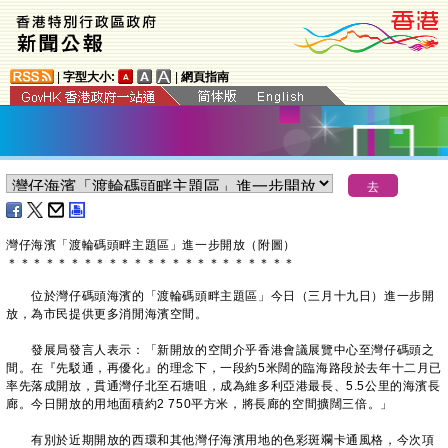
|
字型大小:
|
網頁指南
灣仔海濱「渡輪碼頭畔主題區」進一步開放（附圖）
＊
＊
＊
＊
＊
＊
＊
＊
＊
＊
＊
＊
＊
＊
＊
＊
＊
＊
＊
＊
＊
＊
＊
位於灣仔碼頭海濱的「渡輪碼頭畔主題區」今日（三月十九日）進一步開
放，為市民提供更多消閒海濱空間。
發展局發言人表示：「新開放的空間介乎香港會議展覽中心至灣仔碼頭之
間。在『先駁通，再優化』的理念下，一段約5米闊的臨海路段於去年十二月已
率先落成開放，貫通灣仔北至石塘咀，成為維多利亞港最長、5.5公里的海濱長
廊。今日開放的用地面積約2 750平方米，將長廊的空間擴闊三倍。」
有別於近期開放的西環和其他灣仔海濱用地的色彩斑斕卡通風格，今次項