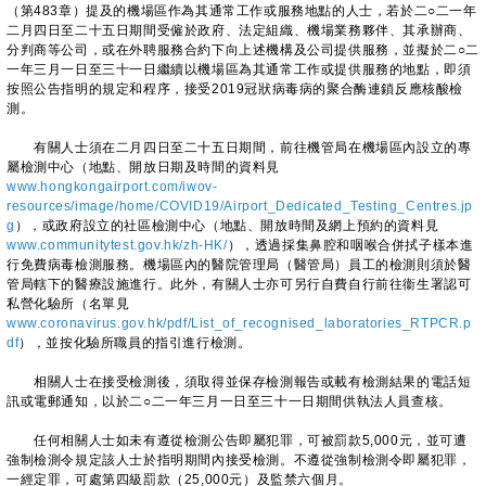
（第483章）提及的機場區作為其通常工作或服務地點的人士，若於二○二一年
二月四日至二十五日期間受僱於政府、法定組織、機場業務夥伴、其承辦商、
分判商等公司，或在外聘服務合約下向上述機構及公司提供服務，並擬於二○二
一年三月一日至三十一日繼續以機場區為其通常工作或提供服務的地點，即須
按照公告指明的規定和程序，接受2019冠狀病毒病的聚合酶連鎖反應核酸檢
測。
有關人士須在二月四日至二十五日期間，前往機管局在機場區內設立的專
屬檢測中心（地點、開放日期及時間的資料見
www.hongkongairport.com/iwov-
resources/image/home/COVID19/Airport_Dedicated_Testing_Centres.jp
g
），或政府設立的社區檢測中心（地點、開放時間及網上預約的資料見
www.communitytest.gov.hk/zh-HK/
），透過採集鼻腔和咽喉合併拭子樣本進
行免費病毒檢測服務。機場區內的醫院管理局（醫管局）員工的檢測則須於醫
管局轄下的醫療設施進行。此外，有關人士亦可另行自費自行前往衞生署認可
私營化驗所（名單見
www.coronavirus.gov.hk/pdf/List_of_recognised_laboratories_RTPCR.p
df
），並按化驗所職員的指引進行檢測。
相關人士在接受檢測後，須取得並保存檢測報告或載有檢測結果的電話短
訊或電郵通知，以於二○二一年三月一日至三十一日期間供執法人員查核。
任何相關人士如未有遵從檢測公告即屬犯罪，可被罰款5,000元，並可遭
強制檢測令規定該人士於指明期間內接受檢測。不遵從強制檢測令即屬犯罪，
一經定罪，可處第四級罰款（25,000元）及監禁六個月。