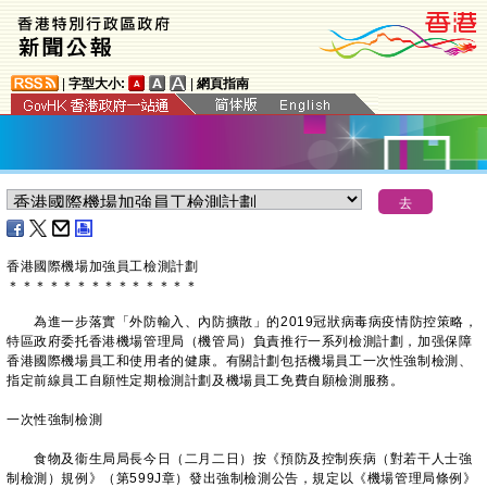
|
字型大小:
|
網頁指南
香港國際機場加強員工檢測計劃
＊
＊
＊
＊
＊
＊
＊
＊
＊
＊
＊
＊
＊
＊
為進一步落實「外防輸入、內防擴散」的2019冠狀病毒病疫情防控策略，
特區政府委托香港機場管理局（機管局）負責推行一系列檢測計劃，加强保障
香港國際機場員工和使用者的健康。有關計劃包括機場員工一次性強制檢測、
指定前線員工自願性定期檢測計劃及機場員工免費自願檢測服務。
一次性強制檢測
食物及衞生局局長今日（二月二日）按《預防及控制疾病（對若干人士強
制檢測）規例》（第599J章）發出強制檢測公告，規定以《機場管理局條例》