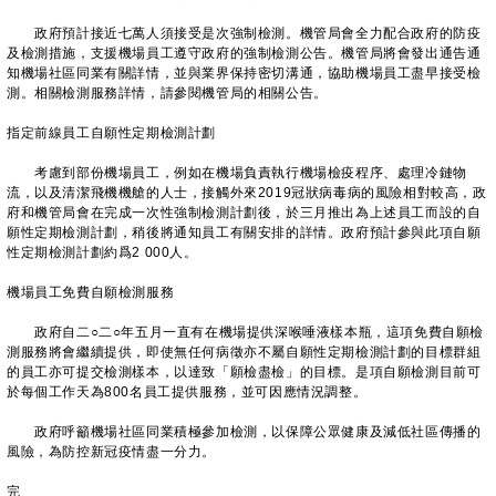
政府預計接近七萬人須接受是次強制檢測。機管局會全力配合政府的防疫
及檢測措施，支援機場員工遵守政府的強制檢測公告。機管局將會發出通告通
知機場社區同業有關詳情，並與業界保持密切溝通，協助機場員工盡早接受檢
測。相關檢測服務詳情，請參閱機管局的相關公告。
指定前線員工自願性定期檢測計劃
考慮到部份機場員工，例如在機場負責執行機場檢疫程序、處理冷鏈物
流，以及清潔飛機機艙的人士，接觸外來2019冠狀病毒病的風險相對較高，政
府和機管局會在完成一次性強制檢測計劃後，於三月推出為上述員工而設的自
願性定期檢測計劃，稍後將通知員工有關安排的詳情。政府預計參與此項自願
性定期檢測計劃約爲2 000人。
機場員工免費自願檢測服務
政府自二○二○年五月一直有在機場提供深喉唾液樣本瓶，這項免費自願檢
測服務將會繼續提供，即使無任何病徵亦不屬自願性定期檢測計劃的目標群組
的員工亦可提交檢測樣本，以達致「願檢盡檢」的目標。是項自願檢測目前可
於每個工作天為800名員工提供服務，並可因應情況調整。
政府呼籲機場社區同業積極參加檢測，以保障公眾健康及減低社區傳播的
風險，為防控新冠疫情盡一分力。
完