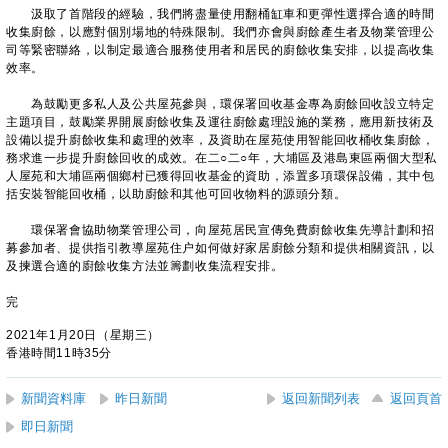
汲取了首階段的經驗，我們將盡量使用翻桶缸車和更彈性選擇合適的時間
收集廚餘，以應對個別場地的特殊限制。我們亦會與廚餘產生者及物業管理公
司等緊密聯絡，以制定最適合服務使用者和居民的廚餘收集安排，以提高收集
效率。
為鼓勵更多私人及公共屋苑參與，環保署回收基金專為廚餘回收設立特定
主題項目，鼓勵業界開展廚餘收集及運往廚餘處理設施的業務，應用新技術及
設備以提升廚餘收集和處理的效率，及資助在屋苑使用智能回收桶收集廚餘，
務求進一步提升廚餘回收的成效。在二○二○年，大埔區及港島東區兩個大型私
人屋苑和大埔區兩個鄉村已獲得回收基金的資助，添置多項環保設備，其中包
括安裝智能回收桶，以助廚餘和其他可回收物料的源頭分類。
環保署會協助物業管理公司，向屋苑居民宣傳免費廚餘收集先導計劃和招
募參加者、提供指引教導屋苑住户如何做好家居廚餘分類和提供相關資訊，以
及揀選合適的廚餘收集方法並籌劃收集流程安排。
完
2021年1月20日（星期三）
香港時間11時35分
新聞資料庫
昨日新聞
返回新聞列表
返回頁首
即日新聞