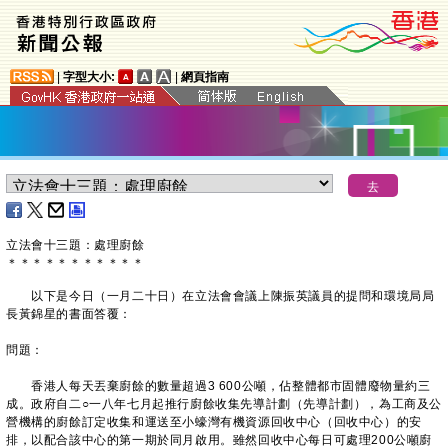
|
字型大小:
|
網頁指南
立法會十三題：處理廚餘
＊
＊
＊
＊
＊
＊
＊
＊
＊
＊
＊
以下是今日（一月二十日）在立法會會議上陳振英議員的提問和環境局局
長黃錦星的書面答覆：
問題：
香港人每天丟棄廚餘的數量超過3 600公噸，佔整體都市固體廢物量約三
成。政府自二○一八年七月起推行廚餘收集先導計劃（先導計劃），為工商及公
營機構的廚餘訂定收集和運送至小蠔灣有機資源回收中心（回收中心）的安
排，以配合該中心的第一期於同月啟用。雖然回收中心每日可處理200公噸廚