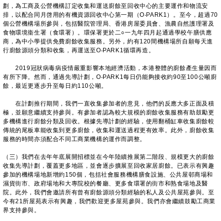
劃，為工商及公營機構訂定收集和運送廚餘至回收中心的主要運作和物流安
排，以配合同月啓用的有機資源回收中心第一期（O‧PARK1）。至今，超過70
個公營機構場所參與，包括醫院管理局、香港房屋委員會、漁農自然護理署及
食物環境衞生署（食環署）。環保署更於二○一九年四月起通過學校午膳供應
商，為中小學提供免費廚餘收集服務。另外，約有120間機構場所自願每天進
行廚餘源頭分類和收集，再運送至O‧PARK1循環再造。
2019冠狀病毒病疫情嚴重影響本地經濟活動，本港整體的廚餘產生量因而
有所下降。然而，通過先導計劃，O‧PARK1每日仍能夠接收約90至100公噸廚
餘，最近更逐步升至每日約110公噸。
在計劃推行期間，我們一直收集參加者的意見，他們的反應大多正面及積
極，並願意繼續支持參與。有參加者認為較大規模的廚餘收集服務有助鼓勵更
多機構進行廚餘分類及回收。根據先導計劃的經驗，使用翻桶缸車收集廚餘較
傳統的尾板車能收集到更多廚餘，收集和運送過程更有效率。此外，廚餘收集
服務的時間亦須配合不同工商業機構的運作而調整。
（三）我們在去年年底展開招標並在今年陸續推展第二階段、規模更大的廚餘
收集先導計劃，覆蓋更多地區，並會逐步擴展至回收家居廚餘。已表示有興趣
參加的機構場地新增約150個，包括社會服務機構膳食設施、公共屋邨商場和
濕貨街市、政府場地和大專院校的餐廳、更多食環署的街市和熟食場地及醫
院。此外，我們會邀請所有曾有廚餘源頭分類經驗的私人及公共屋苑參與。至
今有21所屋苑表示有興趣，我們歡迎更多屋苑參與。我們亦會繼續鼓勵工商業
界支持參與。