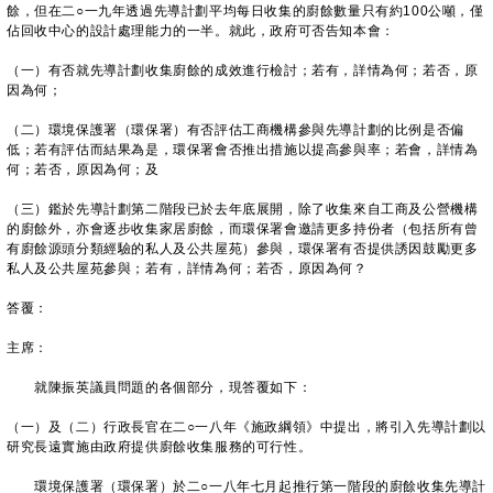
餘，但在二○一九年透過先導計劃平均每日收集的廚餘數量只有約100公噸，僅
佔回收中心的設計處理能力的一半。就此，政府可否告知本會：
（一）有否就先導計劃收集廚餘的成效進行檢討；若有，詳情為何；若否，原
因為何；
（二）環境保護署（環保署）有否評估工商機構參與先導計劃的比例是否偏
低；若有評估而結果為是，環保署會否推出措施以提高參與率；若會，詳情為
何；若否，原因為何；及
（三）鑑於先導計劃第二階段已於去年底展開，除了收集來自工商及公營機構
的廚餘外，亦會逐步收集家居廚餘，而環保署會邀請更多持份者（包括所有曾
有廚餘源頭分類經驗的私人及公共屋苑）參與，環保署有否提供誘因鼓勵更多
私人及公共屋苑參與；若有，詳情為何；若否，原因為何？
答覆：
主席：
就陳振英議員問題的各個部分，現答覆如下：
（一）及（二）行政長官在二○一八年《施政綱領》中提出，將引入先導計劃以
研究長遠實施由政府提供廚餘收集服務的可行性。
環境保護署（環保署）於二○一八年七月起推行第一階段的廚餘收集先導計