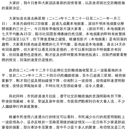
大家好，我今日會和大家談談最新的疫情發展，以及政府就社交距離措施
的最新決定。
大家知道在過去兩星期（二○二○年十二月二十一日至二○二一年一月三
日），本港共錄得812宗個案，超過九成屬本地個案，源頭不明本地個案佔整
體個案約三分之一。今日我有準備投影片讓大家看，（源頭不明）本地個案的
七天平均數為15宗，顯示社區隱形傳播鏈仍然活躍。本地個案的即時有效繁殖
率已回落至1以下，但下降速度極之緩慢。根據投影片（本地個案）是有回落的
趨勢，大家看到黃色線是整體的七天平均數，藍色線是本地個案。過去14天亦
有回落趨勢，但大家可以看見回落是慢的，亦可以看到源頭不明個案亦有回
落，但回落趨勢也是慢的。剛才提及的即時繁殖率雖然低過1，但我們都要看整
體的情況，回落的速度仍是慢的。
政府自二○二○年十二月十日起將社交距離措施收緊至上一波最嚴格的水
平，並於二○二○年十二月二十四日仍然繼續措施，至今已超過三星期。雖然個
案數字，剛才我已提及開始緩慢下降，但相對上一波疫情，疫情緩和速度明顯
較慢，疫情反彈風險未退，不時出現大型群組爆發，這令人憂慮。
與此同時，市民經過連月抗疫，遵守社交距離措施的意識明顯有所下降。
即使疫情嚴峻，冬至、聖誕及新年假期，市面我們觀察到仍有大量人流，不少
人繼續舉行跨家庭聚會。
根據市民使用八達通出行的情況可以看到，市民減少出行的程度明顯較上
一波疫情為小。這亦反映於一至兩星期後的確診情況――近日有不少家庭群組
爆發的個案，部分牽涉冬至聚會，當中不少是十多人的聚會，有些情況是三代