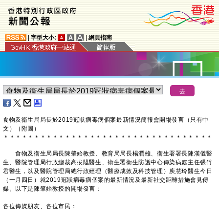
|
字型大小:
|
網頁指南
食物及衞生局局長於2019冠狀病毒病個案最新情況簡報會開場發言（只有中
文）（附圖）
＊
＊
＊
＊
＊
＊
＊
＊
＊
＊
＊
＊
＊
＊
＊
＊
＊
＊
＊
＊
＊
＊
＊
＊
＊
＊
＊
＊
＊
＊
＊
＊
＊
＊
食物及衞生局局長陳肇始教授、教育局局長楊潤雄、衞生署署長陳漢儀醫
生、醫院管理局行政總裁高拔陞醫生、衞生署衞生防護中心傳染病處主任張竹
君醫生，以及醫院管理局總行政經理（醫療成效及科技管理）庾慧玲醫生今日
（一月四日）就2019冠狀病毒病個案的最新情況及最新社交距離措施會見傳
媒。以下是陳肇始教授的開場發言：
各位傳媒朋友、各位市民：