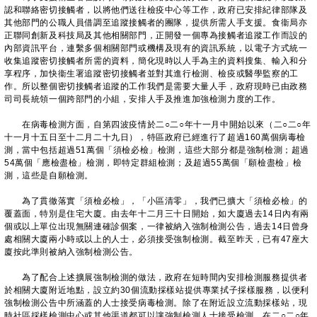
認和聯絡密切接觸者，以將他們送往檢疫中心等工作，政府已安排紀律部隊及
其他部門的公職人員借調至追蹤接觸者的團隊，提供所需人手支援。食衞局亦
正聯同創新及科技局及其他相關部門，正開發一個專為接觸者追蹤工作而設的
內部資訊平台，連繫多個相關部門或機構及現有的資訊系統，以電子方式統一
收集追蹤密切接觸者所需的資料，簡化現時以人手為主的資料搜集、輸入和分
享程序，加快衞生署追蹤密切接觸者並對其進行檢測、檢疫或醫學監察的工
作。所以整個密切接觸者追蹤的工作我們是需要大量人手，政府現時已由政務
司司長統領一個跨部門的小組，安排人手及推進加強檢測力度的工作。
在病毒檢測方面，自第四波疫情於二○二○年十一月中開始以來（二○二○年
十一月十五日至十二月二十九日），特區政府已經進行了超過160萬個病毒檢
測，當中包括超過51萬個「須檢必檢」檢測，這些大部分都是強制檢測；超過
54萬個「應檢盡檢」檢測，即特定群組檢測；及超過55萬個「願檢盡檢」檢
測，這些是自願檢測。
為了貫徹落實「須檢必檢」，「小區清零」，我們已擴大「須檢必檢」的
覆蓋面，特別是住宅大廈。由去年十二月三十日開始，如大廈過去14日內有兩
個或以上單位出現無關連確診個案，一律被納入強制檢測公告，過去14日曾身
處相關大廈兩小時或以上的人士，必須接受強制檢測。截至昨天，已有47座大
廈按此準則被納入強制檢測公告。
為了配合上述擴展強制檢測的做法，政府在短時間內安排檢測服務提供者
於相關大廈附近地點，設立約30個流動採樣站提供專業拭子採樣服務，以便利
強制檢測公告中所涵蓋的人士接受病毒檢測。除了在附近設立流動採樣站，現
時社區採樣檢測中心或其他渠道都可以讓強制檢測人士接受檢測。在二○二○年