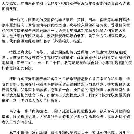
人受感染。在未來兩星期，我們要密切監察聖誕及新年長假期的聚會會否造成
疫情反彈。
同一時間，國際間的疫情仍然非常嚴峻，英國、日本、南韓等地單日確診
數字屢創新高，新變種病毒的傳播力強，病毒輸入風險不容忽視。香港目前實
施的防控措施屬全球最嚴謹之一，過去兩星期成功堵截多宗輸入個案進入社
區，包括來自英國及南非、涉及新變種病毒的個案。為了全方位堵截病毒入
境，我們會繼續嚴格執行各項「外防輸入」措施。
特區政府決心「清零」。基於國際疫情仍然嚴峻，本地疫情放緩速度緩
慢，目前我們並沒有條件放寬社交距離措施。政府會維持現行的社交距離措施
兩星期，直至二○二一年一月二十日。教育局局長稍後會就中小學面授課堂的安
排作更詳細的解說。
我明白各個受影響行業和各位市民都希望能盡快恢復日常運作和生活，但
我們看到，如果在社區隱形傳播鏈依然活躍的情況下放寬措施，很大機會造成
疫情反彈。我希望市民諒解，忍耐多一會。按目前的情況判斷，在農曆新年前
可以放寬措施的機會不高。如疫情出現大幅度反彈，我們不排除採取更嚴厲的
措施，進一步減低人流及群組聚會。
為了進一步「內防擴散」，除了延續社交距離措施外，政府會有其他防控
措施。除了檢測力度，大家看到最近發出了很多強制檢測公告，追蹤密切接觸
者的工作亦有加強。
為了支援衞生署在訪問、尋找及聯絡受感染人士、安排他們送院，以及辨