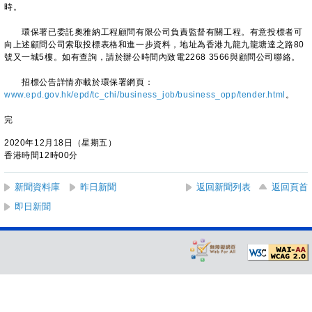
時。
環保署已委託奧雅納工程顧問有限公司負責監督有關工程。有意投標者可
向上述顧問公司索取投標表格和進一步資料，地址為香港九龍九龍塘達之路80
號又一城5樓。如有查詢，請於辦公時間內致電2268 3566與顧問公司聯絡。
招標公告詳情亦載於環保署網頁：
www.epd.gov.hk/epd/tc_chi/business_job/business_opp/tender.html
。
完
2020年12月18日（星期五）
香港時間12時00分
新聞資料庫
昨日新聞
返回新聞列表
返回頁首
即日新聞