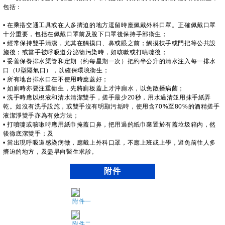
包括：
• 在乘搭交通工具或在人多擠迫的地方逗留時應佩戴外科口罩。正確佩戴口罩
十分重要，包括在佩戴口罩前及脫下口罩後保持手部衞生；
• 經常保持雙手清潔，尤其在觸摸口、鼻或眼之前；觸摸扶手或門把等公共設
施後；或當手被呼吸道分泌物污染時，如咳嗽或打噴嚏後；
• 妥善保養排水渠管和定期（約每星期一次）把約半公升的清水注入每一排水
口（U型隔氣口），以確保環境衞生；
• 所有地台排水口在不使用時應蓋好；
• 如廁時亦要注重衞生，先將廁板蓋上才沖廁水，以免散播病菌；
• 洗手時應以梘液和清水清潔雙手，搓手最少20秒，用水過清並用抹手紙弄
乾。如沒有洗手設施，或雙手沒有明顯污垢時，使用含70%至80%的酒精搓手
液潔淨雙手亦為有效方法；
• 打噴嚏或咳嗽時應用紙巾掩蓋口鼻，把用過的紙巾棄置於有蓋垃圾箱內，然
後徹底潔雙手；及
• 當出現呼吸道感染病徵，應戴上外科口罩，不應上班或上學，避免前往人多
擠迫的地方，及盡早向醫生求診。
附件
附件一
附件二