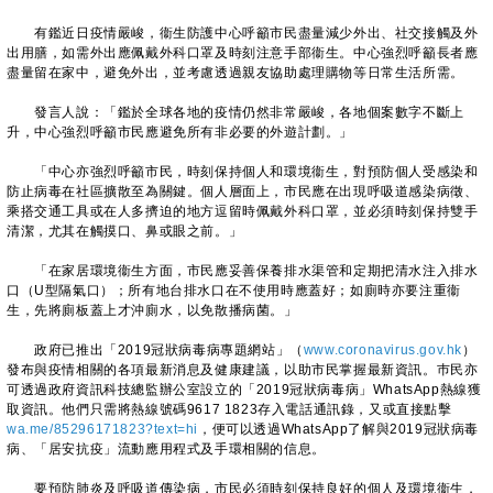
有鑑近日疫情嚴峻，衞生防護中心呼籲市民盡量減少外出、社交接觸及外
出用膳，如需外出應佩戴外科口罩及時刻注意手部衞生。中心強烈呼籲長者應
盡量留在家中，避免外出，並考慮透過親友協助處理購物等日常生活所需。
發言人說：「鑑於全球各地的疫情仍然非常嚴峻，各地個案數字不斷上
升，中心強烈呼籲市民應避免所有非必要的外遊計劃。」
「中心亦強烈呼籲市民，時刻保持個人和環境衞生，對預防個人受感染和
防止病毒在社區擴散至為關鍵。個人層面上，市民應在出現呼吸道感染病徵、
乘搭交通工具或在人多擠迫的地方逗留時佩戴外科口罩，並必須時刻保持雙手
清潔，尤其在觸摸口、鼻或眼之前。」
「在家居環境衞生方面，市民應妥善保養排水渠管和定期把清水注入排水
口（U型隔氣口）；所有地台排水口在不使用時應蓋好；如廁時亦要注重衞
生，先將廁板蓋上才沖廁水，以免散播病菌。」
政府已推出「2019冠狀病毒病專題網站」（
www.coronavirus.gov.hk
）
發布與疫情相關的各項最新消息及健康建議，以助市民掌握最新資訊。巿民亦
可透過政府資訊科技總監辦公室設立的「2019冠狀病毒病」WhatsApp熱線獲
取資訊。他們只需將熱線號碼9617 1823存入電話通訊錄，又或直接點擊
wa.me/85296171823?text=hi
，便可以透過WhatsApp了解與2019冠狀病毒
病、「居安抗疫」流動應用程式及手環相關的信息。
要預防肺炎及呼吸道傳染病，市民必須時刻保持良好的個人及環境衞生，