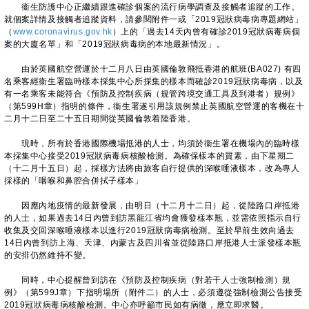
衞生防護中心正繼續跟進確診個案的流行病學調查及接觸者追蹤的工作。
就個案詳情及接觸者追蹤資料，請參閱附件一或「2019冠狀病毒病專題網站」
（
www.coronavirus.gov.hk
）上的「過去14天內曾有確診2019冠狀病毒病個
案的大廈名單」和「2019冠狀病毒病的本地最新情況」。
由於英國航空營運於十二月八日由英國倫敦飛抵香港的航班(BA027) 有四
名乘客經衞生署臨時樣本採集中心所採集的樣本而確診2019冠狀病毒病，以及
有一名乘客未能符合《預防及控制疾病（規管跨境交通工具及到港者）規例》
（第599H章）指明的條件，衞生署遂引用該規例禁止英國航空營運的客機在十
二月十二日至二十五日期間從英國倫敦着陸香港。
現時，所有於香港國際機場抵港的人士，均須於衞生署在機場內的臨時樣
本採集中心接受2019冠狀病毒病核酸檢測。為確保樣本的質素，由下星期二
（十二月十五日）起，採樣方法將由旅客自行提供的深喉唾液樣本，改為專人
採樣的「咽喉和鼻腔合併拭子樣本」
因應內地疫情的最新發展，由明日（十二月十二日）起，從陸路口岸抵港
的人士，如果過去14日內曾到訪黑龍江省均會獲發樣本瓶，並需依照指示自行
收集及交回深喉唾液樣本以進行2019冠狀病毒病檢測。至於早前生效向過去
14日內曾到訪上海、天津、內蒙古及四川省並從陸路口岸抵港人士派發樣本瓶
的安排仍然維持不變。
同時，中心提醒曾到訪在《預防及控制疾病（對若干人士強制檢測）規
例》（第599J章）下指明場所（附件二）的人士，必須遵從強制檢測公告接受
2019冠狀病毒病核酸檢測。中心亦呼籲市民如有病徵，應立即求醫。