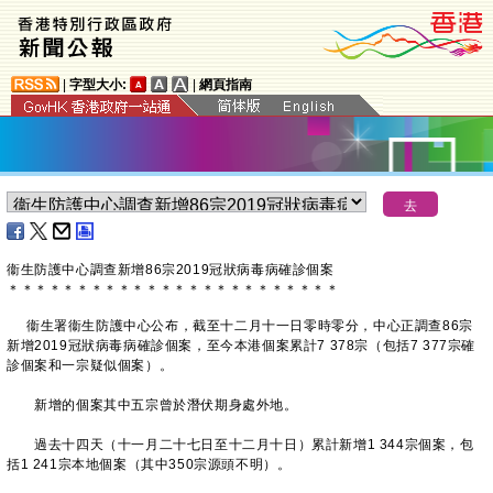
|
字型大小:
|
網頁指南
衞生防護中心調查新增86宗2019冠狀病毒病確診個案
＊
＊
＊
＊
＊
＊
＊
＊
＊
＊
＊
＊
＊
＊
＊
＊
＊
＊
＊
＊
＊
＊
＊
＊
衞生署衞生防護中心公布，截至十二月十一日零時零分，中心正調查86宗
新增2019冠狀病毒病確診個案，至今本港個案累計7 378宗（包括7 377宗確
診個案和一宗疑似個案）。
新增的個案其中五宗曾於潛伏期身處外地。
過去十四天（十一月二十七日至十二月十日）累計新增1 344宗個案，包
括1 241宗本地個案（其中350宗源頭不明）。