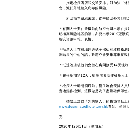
指定檢疫酒店和交通安排，對加強「外防
會，減低外地輸入病毒的風險。
所以簡單總結來說，從中國以外其他地方
＊有關人士要在登機前向航空公司出示在指
明極高風險地區的話，亦要出示2019冠
檢疫資訊申報」表格。
＊抵港人士在機場經過拭子採樣和取得檢測
測結果的中心的話，政府亦會安排專車接載
＊抵達酒店後他們會留在房間接受14天強
＊在檢疫期第12天，衞生署會安排檢疫人
＊檢疫人士離開酒店前，衞生署會安排人員
定地點作檢測。這樣做是為了盡量確保即使
整體上加強「外防輸入」的措施包括上述
www.designatedhotel.gov.hk
看到。多謝
完
2020年12月11日（星期五）