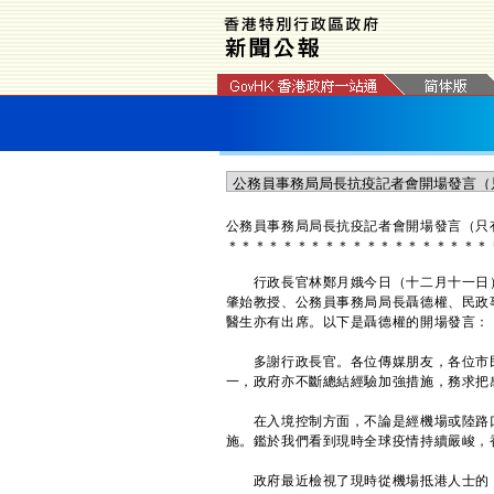
公務員事務局局長抗疫記者會開場發言（只
＊
＊
＊
＊
＊
＊
＊
＊
＊
＊
＊
＊
＊
＊
＊
＊
＊
＊
＊
行政長官林鄭月娥今日（十二月十一日）
肇始教授、公務員事務局局長聶德權、民政
醫生亦有出席。以下是聶德權的開場發言：
多謝行政長官。各位傳媒朋友，各位市民
一，政府亦不斷總結經驗加強措施，務求把
在入境控制方面，不論是經機場或陸路口
施。鑑於我們看到現時全球疫情持續嚴峻，
政府最近檢視了現時從機場抵港人士的「