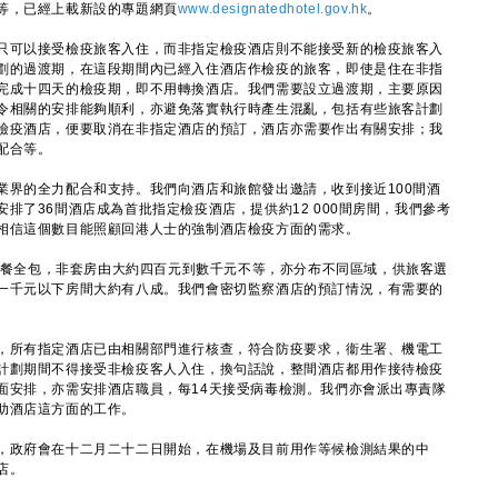
，已經上載新設的專題網頁
www.designatedhotel.gov.hk
。
可以接受檢疫旅客入住，而非指定檢疫酒店則不能接受新的檢疫旅客入
劃的過渡期，在這段期間內已經入住酒店作檢疫的旅客，即使是住在非指
完成十四天的檢疫期，即不用轉換酒店。我們需要設立過渡期，主要原因
令相關的安排能夠順利，亦避免落實執行時產生混亂，包括有些旅客計劃
檢疫酒店，便要取消在非指定酒店的預訂，酒店亦需要作出有關安排；我
配合等。
的全力配合和支持。我們向酒店和旅館發出邀請，收到接近100間酒
排了36間酒店成為首批指定檢疫酒店，提供約12 000間房間，我們參考
相信這個數目能照顧回港人士的強制酒店檢疫方面的需求。
三餐全包，非套房由大約四百元到數千元不等，亦分布不同區域，供旅客選
一千元以下房間大約有八成。我們會密切監察酒店的預訂情況，有需要的
。
所有指定酒店已由相關部門進行核查，符合防疫要求，衞生署、機電工
計劃期間不得接受非檢疫客人入住，換句話說，整間酒店都用作接待檢疫
面安排，亦需安排酒店職員，每14天接受病毒檢測。我們亦會派出專責隊
助酒店這方面的工作。
政府會在十二月二十二日開始，在機場及目前用作等候檢測結果的中
店。