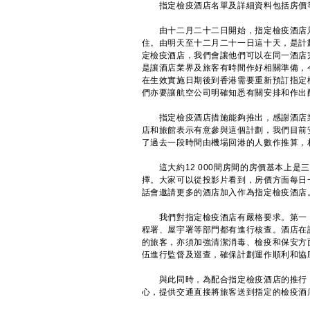
指定檢疫酒店名單及詳細資料包括房價等
由十二月二十二日開始，指定檢疫酒店只
住。由明天至十二月二十一日這十天，是計
定檢疫酒店，我們會讓他們可以在同一酒店
是讓酒店業界及旅客有時間作好相關準備，
在生效實施日期後到香港需要重新預訂指定
們亦要讓航空公司明確知悉有關安排和作出
指定檢疫酒店措施能夠推出，感謝酒店業界
店和旅館表示有意參與這個計劃，我們目前安
了過去一段時間由機場回港的人數作推算，
這大約12 000間房間的房價基本上是
擇。大家可以從投影片看到，房價方面每日
話會邀請更多的酒店加入作為指定檢疫酒店
我們對指定檢疫酒店有嚴格要求。第一，
程署、屋宇署等部門都有進行核查。酒店在
的旅客，亦須加強清潔消毒、檢疫和保安方
伍進行監督及巡查，確保計劃運作順利和協
與此同時，為配合指定檢疫酒店的推行，
心，提供交通直接將旅客送到指定的檢疫酒