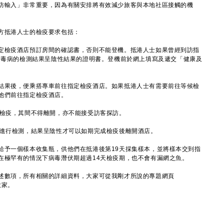
輸入」非常重要，因為有關安排將有效減少旅客與本地社區接觸的機
抵港人士的檢疫要求包括：
定檢疫酒店預訂房間的確認書，否則不能登機。抵港人士如果曾經到訪指
狀病毒病的檢測結果呈陰性結果的證明書。登機前於網上填寫及遞交「健康及
結果後，便乘搭專車前往指定檢疫酒店。如果抵港人士有需要前往等候檢
他們前往指定檢疫酒店。
制檢疫，其間不得離開，亦不能接受訪客探訪。
士進行檢測，結果呈陰性才可以如期完成檢疫後離開酒店。
給予一個樣本收集瓶，供他們在抵港後第19天採集樣本，並將樣本交到指
在極罕有的情況下病毒潛伏期超過14天檢疫期，也不會有漏網之魚。
數項，所有相關的詳細資料，大家可從我剛才所說的專題網頁
大家。