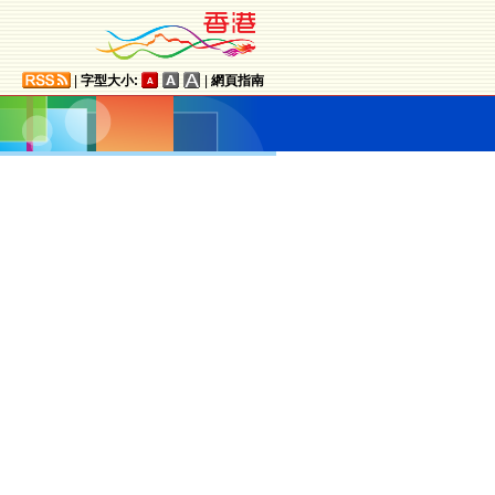
|
字型大小:
|
網頁指南