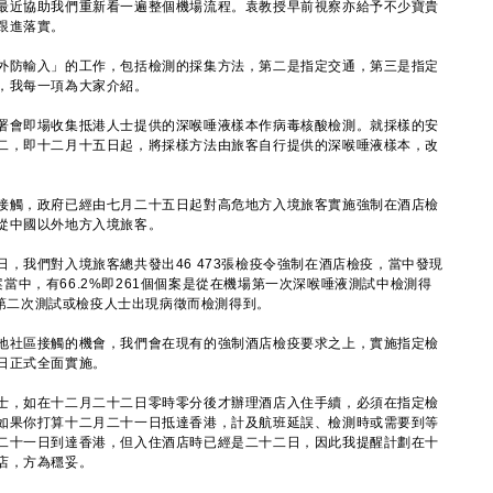
最近協助我們重新看一遍整個機場流程。袁教授早前視察亦給予不少寶貴
跟進落實。
防輸入」的工作，包括檢測的採集方法，第二是指定交通，第三是指定
，我每一項為大家介紹。
會即場收集抵港人士提供的深喉唾液樣本作病毒核酸檢測。就採樣的安
二，即十二月十五日起，將採樣方法由旅客自行提供的深喉唾液樣本，改
觸，政府已經由七月二十五日起對高危地方入境旅客實施強制在酒店檢
從中國以外地方入境旅客。
我們對入境旅客總共發出46 473張檢疫令強制在酒店檢疫，當中發現
個案當中，有66.2%即261個個案是從在機場第一次深喉唾液測試中檢測得
期間第二次測試或檢疫人士出現病徵而檢測得到。
社區接觸的機會，我們會在現有的強制酒店檢疫要求之上，實施指定檢
日正式全面實施。
，如在十二月二十二日零時零分後才辦理酒店入住手續，必須在指定檢
如果你打算十二月二十一日抵達香港，計及航班延誤、檢測時或需要到等
二十一日到達香港，但入住酒店時已經是二十二日，因此我提醒計劃在十
店，方為穩妥。