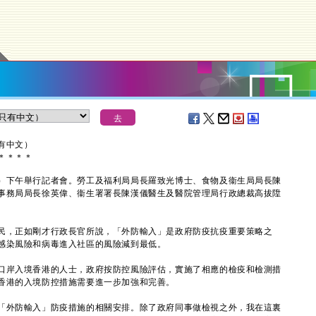
有中文）
＊
＊
＊
＊
下午舉行記者會。勞工及福利局局長羅致光博士、食物及衞生局局長陳
事務局局長徐英偉、衞生署署長陳漢儀醫生及醫院管理局行政總裁高拔陞
，正如剛才行政長官所說，「外防輸入」是政府防疫抗疫重要策略之
感染風險和病毒進入社區的風險減到最低。
岸入境香港的人士，政府按防控風險評估，實施了相應的檢疫和檢測措
香港的入境防控措施需要進一步加強和完善。
外防輸入」防疫措施的相關安排。除了政府同事做檢視之外，我在這裏