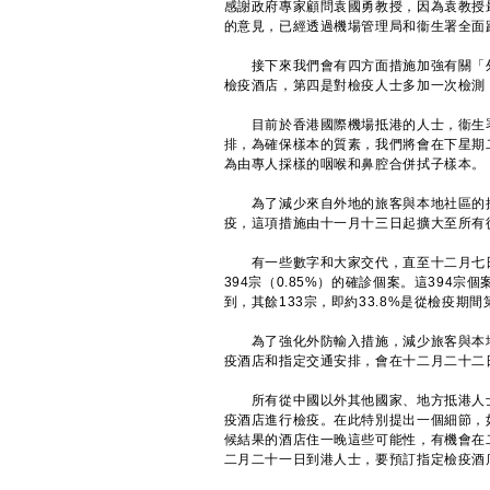
感謝政府專家顧問袁國勇教授，因為袁教授
的意見，已經透過機場管理局和衞生署全面
接下來我們會有四方面措施加強有關「外
檢疫酒店，第四是對檢疫人士多加一次檢測
目前於香港國際機場抵港的人士，衞生署
排，為確保樣本的質素，我們將會在下星期
為由專人採樣的咽喉和鼻腔合併拭子樣本。
為了減少來自外地的旅客與本地社區的接
疫，這項措施由十一月十三日起擴大至所有
有一些數字和大家交代，直至十二月七日，
394宗（0.85%）的確診個案。這394宗
到，其餘133宗，即約33.8%是從檢疫
為了強化外防輸入措施，減少旅客與本地
疫酒店和指定交通安排，會在十二月二十二
所有從中國以外其他國家、地方抵港人士
疫酒店進行檢疫。在此特別提出一個細節，
候結果的酒店住一晚這些可能性，有機會在
二月二十一日到港人士，要預訂指定檢疫酒