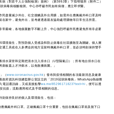
（對若干人士強制檢測）規例》（第599J章）下指明場所（附件二）
9冠狀病毒病核酸檢測。中心亦呼籲市民如有病徵，應立即求醫。
民盡量減少外出、社交接觸及外出用膳，如需外出應佩戴外科口罩及時
留在家中，避免外出，並考慮透過親友協助處理購物等日常生活所需。
常嚴峻，各地個案數字不斷上升，中心強烈呼籲市民應避免所有非必要
環境衞生，對預防個人受感染和防止病毒在社區擴散至為關鍵。個人層
交通工具或在人多擠迫的地方逗留時佩戴外科口罩，並必須時刻保持雙手
排水渠管和定期把清水注入排水口（U型隔氣口）；所有地台排水口在
將廁板蓋上才沖廁水，以免散播病菌。」
站」（
www.coronavirus.gov.hk
）發布與疫情相關的各項最新消息及健康
府資訊科技總監辦公室設立的「2019冠狀病毒病」WhatsApp熱線獲
3存入電話通訊錄，又或直接點擊
wa.me/85296171823?text=hi
，便可以透
、「居安抗疫」流動應用程式及手環相關的信息。
刻保持良好的個人及環境衞生，包括：
留時應佩戴外科口罩。正確佩戴口罩十分重要，包括在佩戴口罩前及脫下口