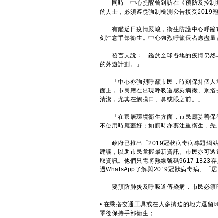
同時，中心提醒曾到訪在《預防及控制疾病
的人士，必須遵從強制檢測公告接受201
有鑑近日疫情嚴峻，衞生防護中心呼籲市
刻注意手部衞生。中心強烈呼籲長者應盡量
發言人說：「鑑於全球各地的疫情仍然非
的外遊計劃。」
「中心亦強烈呼籲市民，時刻保持個人和
面上，市民應在出現呼吸道感染病徵、乘搭
清潔，尤其在觸摸口、鼻或眼之前。」
「在家居環境衞生方面，市民應妥善保養
不使用時應蓋好；如廁時亦要注重衞生，先
政府已推出「2019冠狀病毒病專題網
建議，以助市民掌握最新資訊。巿民亦可透過政
取資訊。他們只需將熱線號碼9617 182
過WhatsApp了解與2019冠狀病毒病
要預防肺炎及呼吸道傳染病，市民必須時
• 在乘搭交通工具或在人多擠迫的地方逗
罩後保持手部衞生；