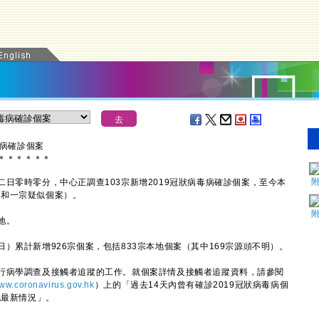
毒病確診個案
＊
＊
＊
＊
＊
＊
零時零分，中心正調查103宗新增2019冠狀病毒病確診個案，至今本
個案和一宗疑似個案）。
地。
累計新增926宗個案，包括833宗本地個案（其中169宗源頭不明）。
病學調查及接觸者追蹤的工作。就個案詳情及接觸者追蹤資料，請參閱
ww.coronavirus.gov.hk
）上的「過去14天內曾有確診2019冠狀病毒病個
地最新情況」。