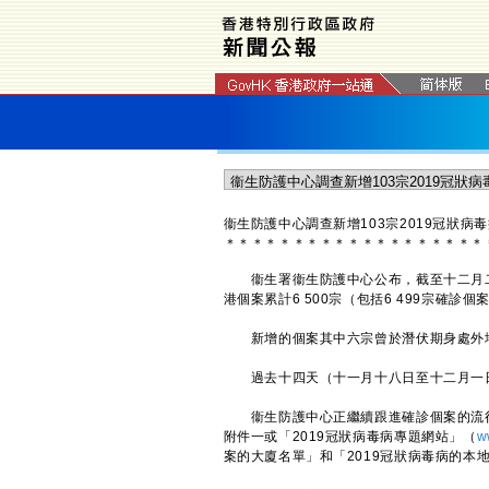
衞生防護中心調查新增103宗2019冠狀病
＊
＊
＊
＊
＊
＊
＊
＊
＊
＊
＊
＊
＊
＊
＊
＊
＊
＊
＊
衞生署衞生防護中心公布，截至十二月二日
港個案累計6 500宗（包括6 499宗確診
新增的個案其中六宗曾於潛伏期身處外
過去十四天（十一月十八日至十二月一日）
衞生防護中心正繼續跟進確診個案的流行
附件一或「2019冠狀病毒病專題網站」（
w
案的大廈名單」和「2019冠狀病毒病的本