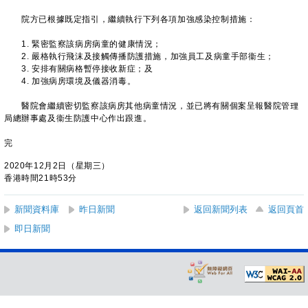
院方已根據既定指引，繼續執行下列各項加強感染控制措施：
1. 緊密監察該病房病童的健康情況；
2. 嚴格執行飛沫及接觸傳播防護措施，加強員工及病童手部衞生；
3. 安排有關病格暫停接收新症；及
4. 加強病房環境及儀器消毒。
醫院會繼續密切監察該病房其他病童情況，並已將有關個案呈報醫院管理
局總辦事處及衞生防護中心作出跟進。
完
2020年12月2日（星期三）
香港時間21時53分
新聞資料庫
昨日新聞
返回新聞列表
返回頁首
即日新聞