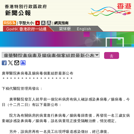
|
字型大小:
|
網頁指南
廣華醫院鼻病毒及
腸病毒個案組群最新公布
＊
＊
＊
＊
＊
＊
＊
＊
＊
＊
＊
＊
＊
＊
＊
＊
＊
＊
＊
下稿代醫院管理局發出：
廣華醫院發言人就早前一個兒科病房有病人確診感染鼻病毒／腸病毒，今
日（十二月二日）有以下最新公布：
院方為有關病房的病童進行鼻病毒／腸病毒篩查後，再發現一名三歲女病
童確診感染鼻病毒／腸病毒，該名病童現正接受隔離治療，情況穩定。
另外，該病房再有一名員工出現呼吸道感染徵狀，經已康復。