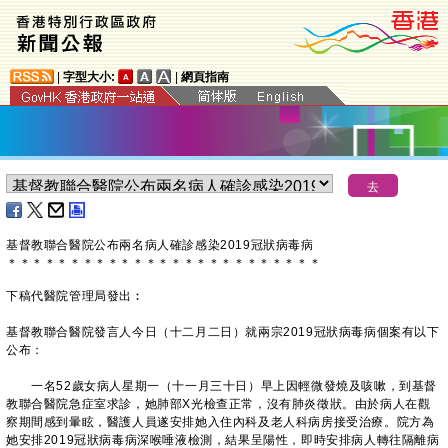
|
字型大小:
|
網頁指南
基督教聯合醫院公布兩名病人確診感染2019冠狀病毒病
＊
＊
＊
＊
＊
＊
＊
＊
＊
＊
＊
＊
＊
＊
＊
＊
＊
＊
＊
＊
＊
＊
＊
＊
＊
下稿代醫院管理局發出︰
基督教聯合醫院發言人今日（十二月二日）就兩宗2019冠狀病毒病個案有以下
公布：
一名52歲女病人星期一（十一月三十日）早上因輕微發燒及咳嗽，到基督
教聯合醫院急症室求診，她肺部X光檢查正常，沒有肺炎徵狀。由於病人在觀
察期間感到暈眩，醫護人員遂安排她入住內科及老人科病房接受治療。院方為
她安排2019冠狀病毒病深喉唾液檢測，結果呈陽性，即時安排病人轉往隔離病