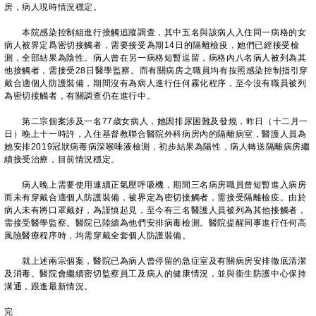
房，病人現時情況穩定。
本院感染控制組進行接觸追蹤調查，其中五名與該病人入住同一病格的女
病人被界定爲密切接觸者，需要接受為期14日的隔離檢疫，她們已經接受檢
測，全部結果為陰性。病人曾在另一病格短暫逗留，病格內八名病人被列為其
他接觸者，需接受28日醫學監察。而有關病房之職員均有按照感染控制指引穿
戴合適個人防護裝備，期間沒有為病人進行任何霧化程序，至今沒有職員被列
為密切接觸者，有關調查仍在進行中。
第二宗個案涉及一名77歳女病人，她因排尿困難及發燒，昨日（十二月一
日）晚上十一時許，入住基督教聯合醫院外科病房內的隔離病室，醫護人員為
她安排2019冠狀病毒病深喉唾液檢測，初步結果為陽性，病人轉送隔離病房繼
續接受治療，目前情況穩定。
病人晚上需要使用連續正氣壓呼吸機，期間三名病房職員曾短暫進入病房
而未有穿戴合適個人防護裝備，被界定為密切接觸者，需接受隔離檢疫。由於
病人未有將口罩戴好，為謹慎起見，至今有三名醫護人員被列為其他接觸者，
需接受醫學監察。醫院已陸續為他們安排病毒檢測。醫院提醒同事進行任何高
風險醫療程序時，均需穿戴全套個人防護裝備。
就上述兩宗個案，醫院已為病人曾停留的急症室及有關病房安排徹底清潔
及消毒。醫院會繼續密切監察員工及病人的健康情況，並與衞生防護中心保持
溝通，跟進最新情況。
完