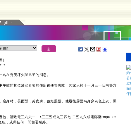
圖）
＊
＊
名在秀茂坪失蹤男子的消息。
午離開其位於安泰邨的住所後便告失蹤，其家人於十一月三十日向警方
瘦身材，長面型，黃皮膚，蓄短黑髮。他最後露面時身穿灰色上衣、黑
請致電三六六一 ○三三五或九三四七 二五九六或電郵至rmpu-ke-
人口調查組，或與任何一間警署聯絡。