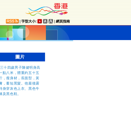
|
字型大小:
|
網頁指南
圖片