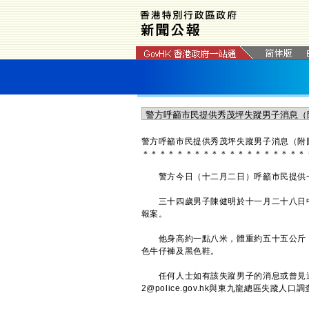
警方呼籲市民提供秀茂坪失蹤男子消息（附
＊
＊
＊
＊
＊
＊
＊
＊
＊
＊
＊
＊
＊
＊
＊
＊
＊
＊
＊
警方今日（十二月二日）呼籲市民提供一
三十四歲男子陳健明於十一月二十八日中
報案。
他身高約一點八米，體重約五十五公斤，
色牛仔褲及黑色鞋。
任何人士如有該失蹤男子的消息或曾見過他，
2@police.gov.hk與東九龍總區失蹤