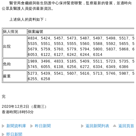
醫管局會繼續與衞生防護中心保持緊密聯繫，監察最新的發展，並適時向
公眾及醫護人員提供最新資訊。
上述病人的資料如下︰
病人情況
個案編號
4834、5424、5457、5473、5487、5497、5498、5517、5
5535、5551、5553、5555、5560、5588、5592、5655、5
出院
5679、5759、5760、5779、5794、5800、5837、5868、6
6053、6122、6127、6242、6244、6314
1989、3496、4833、5185、5409、5511、5723、5735、5
危殆
5745、6055、6138、6256、6272、6334、6349、6386
5273、5439、5541、5607、5616、5713、5746、5987、5
嚴重
6255、6258
完
2020年12月2日（星期三）
香港時間18時50分
新聞資料庫
昨日新聞
返回新聞列表
返回頁首
即日新聞