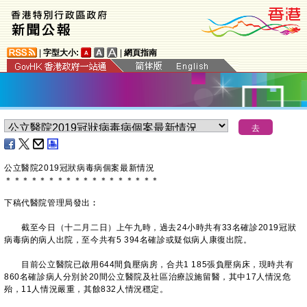
|
字型大小:
|
網頁指南
公立醫院2019冠狀病毒病個案最新情況
＊
＊
＊
＊
＊
＊
＊
＊
＊
＊
＊
＊
＊
＊
＊
＊
＊
＊
下稿代醫院管理局發出︰
截至今日（十二月二日）上午九時，過去24小時共有33名確診2019冠狀
病毒病的病人出院，至今共有5 394名確診或疑似病人康復出院。
目前公立醫院已啟用644間負壓病房，合共1 185張負壓病床，現時共有
860名確診病人分別於20間公立醫院及社區治療設施留醫，其中17人情況危
殆，11人情況嚴重，其餘832人情況穩定。