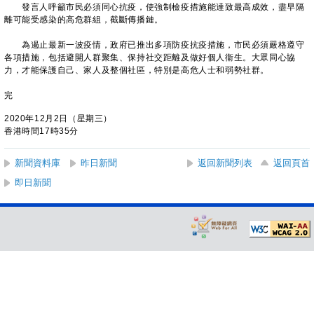
發言人呼籲市民必須同心抗疫，使強制檢疫措施能達致最高成效，盡早隔
離可能受感染的高危群組，截斷傳播鏈。
為遏止最新一波疫情，政府已推出多項防疫抗疫措施，市民必須嚴格遵守
各項措施，包括避開人群聚集、保持社交距離及做好個人衞生。大眾同心協
力，才能保護自己、家人及整個社區，特別是高危人士和弱勢社群。
完
2020年12月2日（星期三）
香港時間17時35分
新聞資料庫
昨日新聞
返回新聞列表
返回頁首
即日新聞