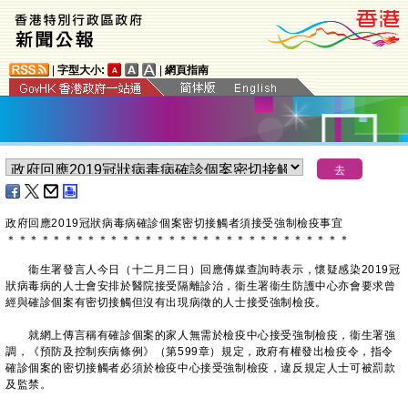
|
字型大小:
|
網頁指南
政府回應2019冠狀病毒病確診個案密切接觸者須接受強制檢疫事宜
＊
＊
＊
＊
＊
＊
＊
＊
＊
＊
＊
＊
＊
＊
＊
＊
＊
＊
＊
＊
＊
＊
＊
＊
＊
＊
＊
＊
＊
＊
衞生署發言人今日（十二月二日）回應傳媒查詢時表示，懷疑感染2019冠
狀病毒病的人士會安排於醫院接受隔離診治，衞生署衞生防護中心亦會要求曾
經與確診個案有密切接觸但沒有出現病徵的人士接受強制檢疫。
就網上傳言稱有確診個案的家人無需於檢疫中心接受強制檢疫，衞生署強
調，《預防及控制疾病條例》（第599章）規定，政府有權發出檢疫令，指令
確診個案的密切接觸者必須於檢疫中心接受強制檢疫，違反規定人士可被罰款
及監禁。