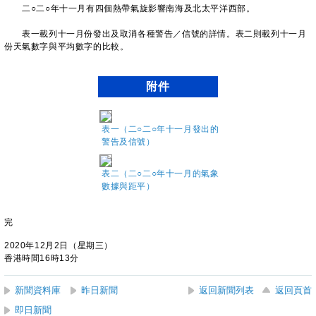
二○二○年十一月有四個熱帶氣旋影響南海及北太平洋西部。
表一載列十一月份發出及取消各種警告／信號的詳情。表二則載列十一月
份天氣數字與平均數字的比較。
附件
表一（二○二○年十一月發出的
警告及信號）
表二（二○二○年十一月的氣象
數據與距平）
完
2020年12月2日（星期三）
香港時間16時13分
新聞資料庫
昨日新聞
返回新聞列表
返回頁首
即日新聞