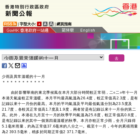
|
字型大小:
|
網頁指南
少雨及異常溫暖的十一月
＊
＊
＊
＊
＊
＊
＊
＊
＊
＊
＊
由於影響華南的東北季候風在本月大部分時間較正常弱，二○二○年十一月
本港天氣遠較正常溫暖。本月平均最高氣溫為26.4度，較正常值高2.3度，是有
記錄以來十一月份的最高。本月的平均氣溫及平均最低氣溫分別為23.5度及
21.7度，各較其正常值高1.7度及1.9度，兩者皆是有記錄以來十一月份的第二
高。此外，本港在九月至十一月的秋季平均氣溫為25.8度，較正常值高0.8度，
是有記錄以來的其中一個第四最溫暖的秋季。本月亦較正常少雨，全月只錄得
5.1毫米雨量，約為正常值37.6毫米的八分之一。截至十一月，今年的累積雨量
為2 393.5毫米，稍多於同期正常值2 371.7毫米。