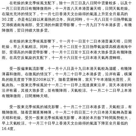
在乾燥的東北季候風支配下，除十一月三日及八日間中雲量較多，以及十
一月三日至四日有幾陣微雨外，十一月首八天本港普遍天晴，日間天氣乾燥。
在陽光充沛的情況下，十一月七日香港天文台錄得的氣溫上升至全月最高的
30.2度，亦是有記錄以來最熱的立冬。與此同時，十一月八日至十日熱帶氣旋
艾濤橫過南海南部。受艾濤的外圍雲帶影響，十一月九日下午本港多雲，有幾
陣微雨，翌日持續大致多雲。
在乾燥的東北季候風影響下，十一月十一日至十二日本港普遍天晴，日間
乾燥，早上天氣稍涼。同時，十一月十二日至十五日熱帶氣旋環高橫過南海中
部。受環高的外圍雲帶影響，十一月十三日至十五日本港大致多雲及有幾陣微
雨。在高空反氣旋的支配下，十一月十六日至十七日本港天氣再度轉晴。
受一股偏東氣流影響，十一月十八日及十九日本港天氣較為溫暖，有幾陣
薄霧和微雨。在微風的情況下，十一月二十日早上本港多雲，沿岸有霧，橫瀾
島的能見度曾下降至200米以下。隨着雲層轉薄，當天下午本港陽光普照，天
氣炎熱。一股東北季候風於十一月二十一日早上抵達廣東沿岸，當天本港初時
沿岸有霧，其後大致多雲，並有幾陣雨，天氣較涼。十一月二十二日早上本港
有幾陣微雨，日間漸轉天晴。
受一股東北季候風的補充影響，十一月二十三日本港多雲，天氣較涼，有
幾陣微雨。隨着雲層逐漸轉薄，十一月二十四日至二十六日本港天氣轉為普遍
天晴和乾燥。受另一股東北季候風補充影響，本港於本月餘下時間風勢較大，
早上天氣較涼。十一月三十日早上香港天文台錄得的氣溫下降至全月最低的
16.4度。