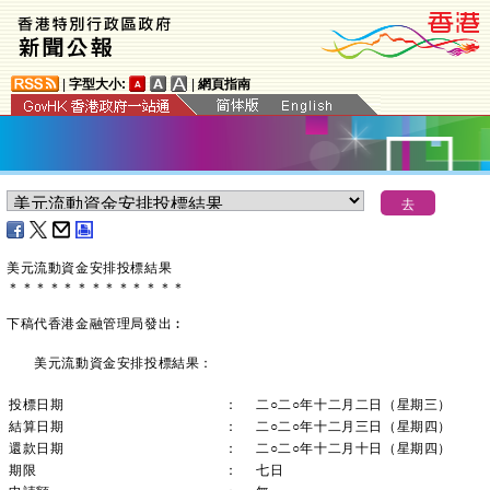
|
字型大小:
|
網頁指南
美元流動資金安排
投標結果
＊
＊
＊
＊
＊
＊
＊
＊
＊
＊
＊
＊
＊
下稿代香港金融管理局發出︰
美元流動資金安排投標結果：
投標日期
：
二○二○年十二月二日（星期三）
結算日期
：
二○二○年十二月三日（星期四）
還款日期
：
二○二○年十二月十日（星期四）
期限
：
七日