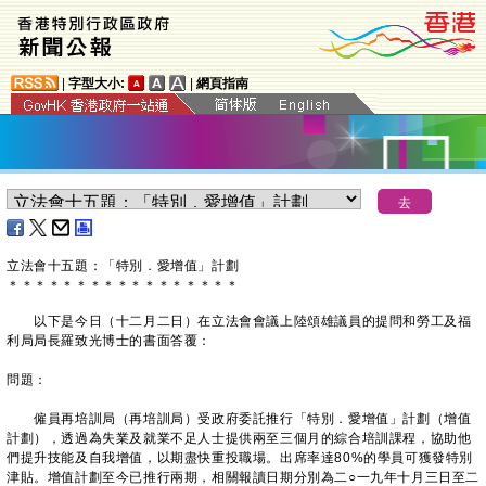
|
字型大小:
|
網頁指南
立法會十五題：「特別．愛增值」計劃
＊
＊
＊
＊
＊
＊
＊
＊
＊
＊
＊
＊
＊
＊
＊
＊
＊
以下是今日（十二月二日）在立法會會議上陸頌雄議員的提問和勞工及福
利局局長羅致光博士的書面答覆：
問題：
僱員再培訓局（再培訓局）受政府委託推行「特別．愛增值」計劃（增值
計劃），透過為失業及就業不足人士提供兩至三個月的綜合培訓課程，協助他
們提升技能及自我增值，以期盡快重投職場。出席率達80%的學員可獲發特別
津貼。增值計劃至今已推行兩期，相關報讀日期分別為二○一九年十月三日至二