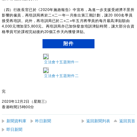
（四）行政長官已於《2020年施政報告》中宣布，為進一步支援受經濟不景所
影響的僱員，再培訓局將於二○二一年一月推出第三期計劃，讓20 000名學員
接受再培訓。此外，再培訓局已於二○二○年五月將學員的每月最高津貼額由
4,000元增加至5,800元。再培訓局亦已加快發放培訓津貼時間，讓大部分合資
格學員可於課程完結後約20個工作天內獲發津貼。
附件
立法會十五題附件一
立法會十五題附件二
完
2020年12月2日（星期三）
香港時間15時00分
新聞資料庫
昨日新聞
返回新聞列表
返回頁首
即日新聞