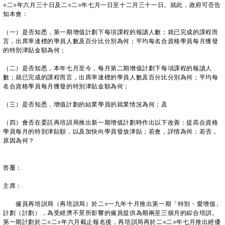
○二○年六月三十日及二○二○年七月一日至十二月三十一日。就此，政府可否告
知本會：
（一）是否知悉，第一期增值計劃下每項課程的報讀人數；就已完成的課程而
言，出席率達標的學員人數及百分比分別為何；平均每名合資格學員每月獲發
的特別津貼金額為何；
（二）是否知悉，本年七月至今，每月第二期增值計劃下每項課程的報讀人
數；就已完成的課程而言，出席率達標的學員人數及百分比分別為何；平均每
名合資格學員每月獲發的特別津貼金額為何；
（三）是否知悉，增值計劃的結業學員的就業情況為何；及
（四）會否在委託再培訓局推出新一期增值計劃時作出以下改善：提高合資格
學員每月的特別津貼額，以及加快向學員發放津貼；若會，詳情為何；若否，
原因為何？
答覆：
主席：
僱員再培訓局（再培訓局）於二○一九年十月推出第一期「特別・愛增值」
計劃（計劃），為受經濟不景所影響的僱員提供為期兩至三個月的綜合培訓。
第一期計劃於二○二○年六月截止報名後，再培訓局再於二○二○年七月推出經優