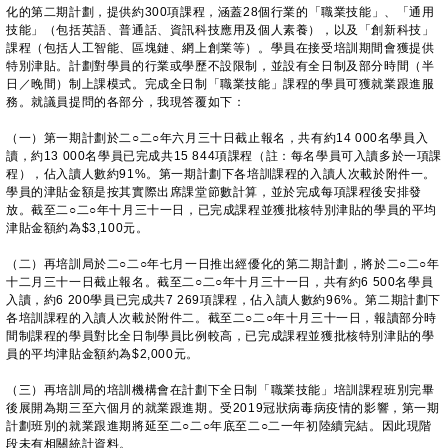
化的第二期計劃，提供約300項課程，涵蓋28個行業的「職業技能」、「通用
技能」（包括英語、普通話、資訊科技應用及個人素養），以及「創新科技」
課程（包括人工智能、區塊鏈、網上創業等）。學員在接受培訓期間會獲提供
特別津貼。計劃對學員的行業或學歷不設限制，並設有全日制及部分時間（半
日／晚間）制上課模式。完成全日制「職業技能」課程的學員可獲就業跟進服
務。就議員提問的各部分，我現答覆如下：
（一）第一期計劃於二○二○年六月三十日截止報名，共有約14 000名學員入
讀，約13 000名學員已完成共15 844項課程（註：每名學員可入讀多於一項課
程），佔入讀人數約91%。第一期計劃下各培訓課程的入讀人次載於附件一。
學員的津貼金額是按其實際出席課堂節數計算，並於完成每項課程後安排發
放。截至二○二○年十月三十一日，已完成課程並獲批核特別津貼的學員的平均
津貼金額約為$3,100元。
（二）再培訓局於二○二○年七月一日推出經優化的第二期計劃，將於二○二○年
十二月三十一日截止報名。截至二○二○年十月三十一日，共有約6 500名學員
入讀，約6 200學員已完成共7 269項課程，佔入讀人數約96%。第二期計劃下
各培訓課程的入讀人次載於附件二。截至二○二○年十月三十一日，報讀部分時
間制課程的學員對比全日制學員比例較高，已完成課程並獲批核特別津貼的學
員的平均津貼金額約為$2,000元。
（三）再培訓局的培訓機構會在計劃下全日制「職業技能」培訓課程班別完畢
後展開為期三至六個月的就業跟進期。受2019冠狀病毒病疫情的影響，第一期
計劃班別的就業跟進期將延至二○二○年底至二○二一年初陸續完結。因此現階
段未有相關統計資料。