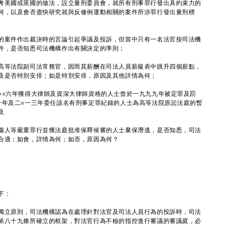
考美國或英國的做法，設立量刑委員會，就所有刑事罪行發出具約束力的
何，以及會否盡快研究就與反修例運動相關的案件所涉罪行發出量刑標
的案件作出裁決時的言論引起爭議及投訴，但當中只有一名法官按司法機
件，是否知悉司法機構作出有關決定的準則；
高等法院副司法常務官，因而其薪酬在司法人員薪級表中跳升四個薪點，
及是否特別安排；如是特別安排，原因及其他詳情為何；
○○六年獲得大律師及資深大律師資格的人士曾於一九九九年被定罪及罰
一年及二○一三年委任該名有刑事定罪紀錄的人士為高等法院原訟法庭的暫
及
傷人等嚴重罪行並獲法庭批准保釋候審的人士棄保潛逃，是否知悉，司法
合適；如會，詳情為何；如否，原因為何？
下：
獨立原則，司法機構認為在處理針對法官及司法人員行為的投訴時，司法
第八十九條所確立的框架，對法官行為不檢的指控進行審議的審議庭，必