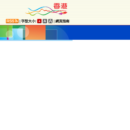
|
字型大小:
|
網頁指南