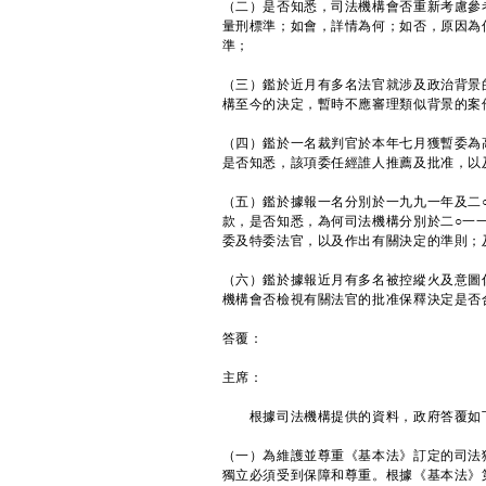
（二）是否知悉，司法機構會否重新考慮參
量刑標準；如會，詳情為何；如否，原因為
準；
（三）鑑於近月有多名法官就涉及政治背景
構至今的決定，暫時不應審理類似背景的案
（四）鑑於一名裁判官於本年七月獲暫委為
是否知悉，該項委任經誰人推薦及批准，以
（五）鑑於據報一名分別於一九九一年及二
款，是否知悉，為何司法機構分別於二○一
委及特委法官，以及作出有關決定的準則；
（六）鑑於據報近月有多名被控縱火及意圖
機構會否檢視有關法官的批准保釋決定是否
答覆：
主席：
根據司法機構提供的資料，政府答覆如
（一）為維護並尊重《基本法》訂定的司法
獨立必須受到保障和尊重。根據《基本法》