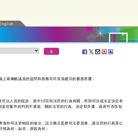
上葛珮帆議員的提問和政務司司長張建宗的書面答覆：
司法人員的投訴，當中10宗與法官的行為有關，而與司法或法定決定有
近期某些案件的判刑不適當。關於法官的行為、決定和升遷，政府可否告知
考海外司法管轄區的做法，設立獨立監察司法委員會，讓法官的行為受公
詳情為何；如否，原因為何；