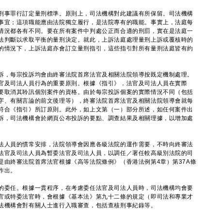
事罪行訂定量刑標準。原則上，司法機構對此建議有所保留。司法機構
事宜；這項職能應由法院獨立履行，是法院專有的職能。事實上，法庭每
情況都各有不同。要在所有案件中判處公正而合適的刑罰，實在是法庭一
法判斷以求取平衡的量刑決定。就此，上訴法庭處理量刑上訴或覆核時的
的情況下，上訴法庭亦會訂立量刑指引，這些指引對所有量刑法庭皆有約
訴，每宗投訴均會由終審法院首席法官及相關法院領導按既定機制處理。
官及司法人員行為的重要原則。根據《指引》，法官及司法人員在實際
要取消其聆訊個別案件的資格。由於每宗投訴個案的實際情況不同（包括
字、有關言論的前文後理等），終審法院首席法官及相關法院領導會就每
符合《指引》所訂原則。此外，如上文第（一）部分所述，如任何案件出
訴，司法機構會於網頁公布投訴的要點、調查結果及相關理據，以增加處
法人員的慣常安排，法院領導會因應各級法院的運作需要，不時向終審法
法官及司法人員為暫委法官及司法人員，以調任／署任較高級別法院的司
是由終審法院首席法官根據《高等法院條例》（香港法例第4章）第37A條
作出。
的委任。根據一貫程序，在考慮委任法官及司法人員時，司法機構均會要
官或特委法官時，會根據《基本法》第九十二條的規定（即司法和專業才
法機構會對有關人士進行入職審查，包括查核刑事紀錄等。