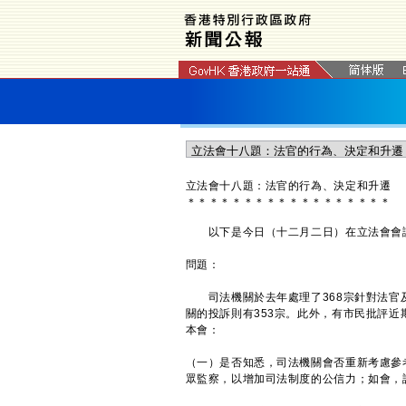
立法會十八題：法官的行為、決定和升遷
＊
＊
＊
＊
＊
＊
＊
＊
＊
＊
＊
＊
＊
＊
＊
＊
＊
＊
以下是今日（十二月二日）在立法會會議
問題：
司法機關於去年處理了368宗針對法官及
關的投訴則有353宗。此外，有市民批評
本會：
（一）是否知悉，司法機關會否重新考慮參
眾監察，以增加司法制度的公信力；如會，