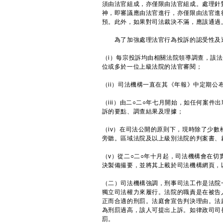
須由法官組成，亦僅限由法官組成。處理針
神，即審議應由法官進行，亦僅限由法官進
預。此外，如果對司法裁決不滿，應該通過
為了加強處理法官行為投訴的認受性及透
（i）每宗投訴均由相關法院領導調查，該
位或多於一位上級法院的法官審閱；
（ii）司法機構一直在其《年報》中定期
（iii）由二○二○年七月開始，如任何案
訴的要點、調查結果及理據；
（iv）在司法公開的原則下，現時除了少
旁聽。區域法院及以上級別法院的判案書、
（v）從二○二○年十月起，司法機構會在
決製備撮要，並將其上載於司法機構網頁，
（二）司法機構強調，刑事司法工作是法院
獨立司法權力來履行。法院的職責是在被告
正而合適的刑罰。法庭會宣告判決理由。法
為刑罰過高，該人可提出上訴。如律政司司
罰。