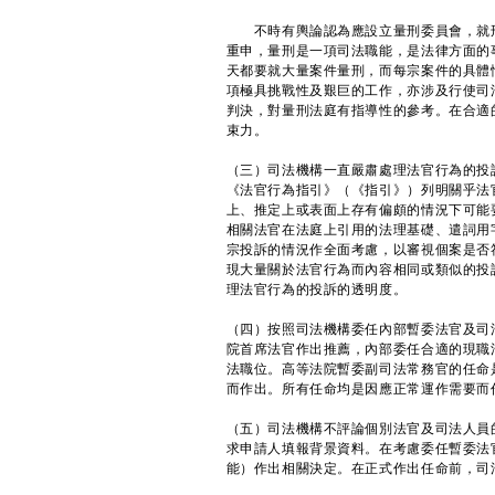
不時有輿論認為應設立量刑委員會，就刑
重申，量刑是一項司法職能，是法律方面的
天都要就大量案件量刑，而每宗案件的具體
項極具挑戰性及艱巨的工作，亦涉及行使司
判決，對量刑法庭有指導性的參考。在合適
束力。
（三）司法機構一直嚴肅處理法官行為的投
《法官行為指引》（《指引》）列明關乎法
上、推定上或表面上存有偏頗的情況下可能
相關法官在法庭上引用的法理基礎、遣詞用
宗投訴的情況作全面考慮，以審視個案是否
現大量關於法官行為而內容相同或類似的投
理法官行為的投訴的透明度。
（四）按照司法機構委任內部暫委法官及司
院首席法官作出推薦，內部委任合適的現職
法職位。高等法院暫委副司法常務官的任命
而作出。所有任命均是因應正常運作需要而
（五）司法機構不評論個別法官及司法人員
求申請人填報背景資料。在考慮委任暫委法
能）作出相關決定。在正式作出任命前，司