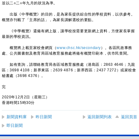
並以二○二○年九月的狀況為準。
出版《中學概覽》的目的，是為家長提供綜合性的學校資料，以供參考。
概覽亦刊載了「主席的話」，為家長講解選校的要點。
《中學概覽》還備有網上版，讓學校按需要更新網上資料，方便家長掌握
最新的學校資訊。
概覽將上載至家校會網頁（
www.chsc.hk/secondary
）。各區民政事務
處、公共圖書館及教育局區域教育服務處將備有概覽印刷本，供市民查閱。
如有查詢，請聯絡教育局各區域教育服務處（港島區：2863 4646；九龍
區：3698 4108；新界東區：2639 4876；新界西區：2437 7272）或家校會
秘書處（3698 4376）。
完
2020年12月2日（星期三）
香港時間15時30分
新聞資料庫
昨日新聞
返回新聞列表
返回頁首
即日新聞