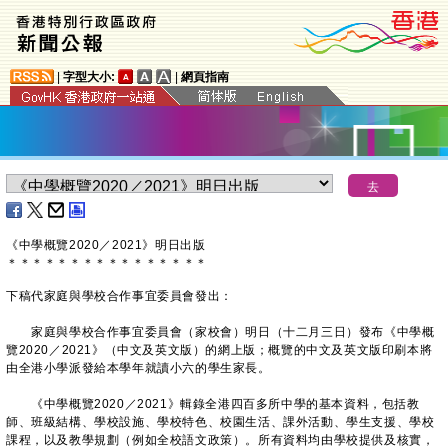
|
字型大小:
|
網頁指南
《中學概覽2020／2021》明日出版
＊
＊
＊
＊
＊
＊
＊
＊
＊
＊
＊
＊
＊
＊
＊
＊
下稿代家庭與學校合作事宜委員會發出：
家庭與學校合作事宜委員會（家校會）明日（十二月三日）發布《中學概
覽2020／2021》（中文及英文版）的網上版；概覽的中文及英文版印刷本將
由全港小學派發給本學年就讀小六的學生家長。
《中學概覽2020／2021》輯錄全港四百多所中學的基本資料，包括教
師、班級結構、學校設施、學校特色、校園生活、課外活動、學生支援、學校
課程，以及教學規劃（例如全校語文政策）。所有資料均由學校提供及核實，