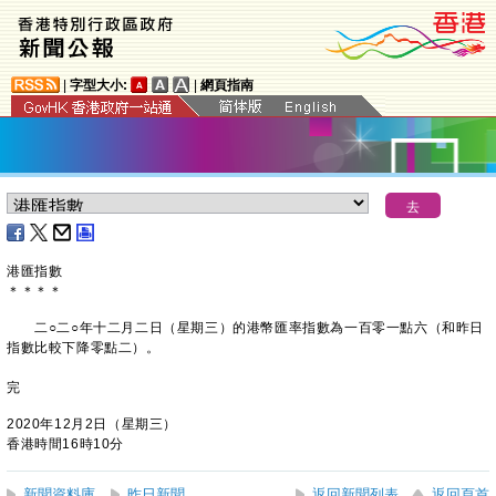
|
字型大小:
|
網頁指南
港匯指數
＊
＊
＊
＊
二○二○年十二月二日（星期三）的港幣匯率指數為一百零一點六（和昨日
指數比較下降零點二）。
完
2020年12月2日（星期三）
香港時間16時10分
新聞資料庫
昨日新聞
返回新聞列表
返回頁首