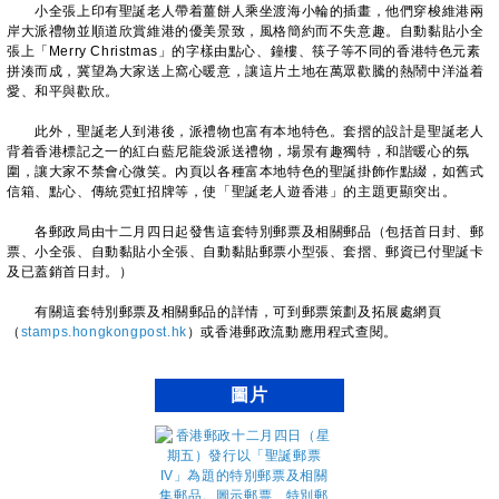
小全張上印有聖誕老人帶着薑餅人乘坐渡海小輪的插畫，他們穿梭維港兩
岸大派禮物並順道欣賞維港的優美景致，風格簡約而不失意趣。自動黏貼小全
張上「Merry Christmas」的字樣由點心、鐘樓、筷子等不同的香港特色元素
拼湊而成，冀望為大家送上窩心暖意，讓這片土地在萬眾歡騰的熱鬧中洋溢着
愛、和平與歡欣。
此外，聖誕老人到港後，派禮物也富有本地特色。套摺的設計是聖誕老人
背着香港標記之一的紅白藍尼龍袋派送禮物，場景有趣獨特，和諧暖心的氛
圍，讓大家不禁會心微笑。內頁以各種富本地特色的聖誕掛飾作點綴，如舊式
信箱、點心、傳統霓虹招牌等，使「聖誕老人遊香港」的主題更顯突出。
各郵政局由十二月四日起發售這套特別郵票及相關郵品（包括首日封、郵
票、小全張、自動黏貼小全張、自動黏貼郵票小型張、套摺、郵資已付聖誕卡
及已蓋銷首日封。）
有關這套特別郵票及相關郵品的詳情，可到郵票策劃及拓展處網頁
（
stamps.hongkongpost.hk
）或香港郵政流動應用程式查閱。
圖片