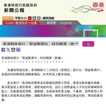
|
字型大小:
|
網頁指南
香港郵政發行「聖誕郵票
IV
」特別郵票
（
附圖
）
＊
＊
＊
＊
＊
＊
＊
＊
＊
＊
＊
＊
＊
＊
＊
＊
＊
＊
＊
＊
＊
為慶祝聖誕佳節，香港郵政十二月四日（星期五）發行以「聖誕郵票IV」
為題的特別郵票及相關集郵品，向市民送上暖意祝福。
是次發行一套四枚的郵票及自動黏貼郵票小型張，透過生動有趣的插畫，
展示聖誕老人來到香港，感受地道特色。設計上的聖誕老人不但往茶樓喝茶吃
點心，到遊樂場滑滑梯、盪鞦韆，在維港海旁耍太極、下象棋，更帶着雪人和
薑餅人坐電車派送禮物，滿載香港特色。郵票更特別以燙金印刷，增添歡樂喜
慶。