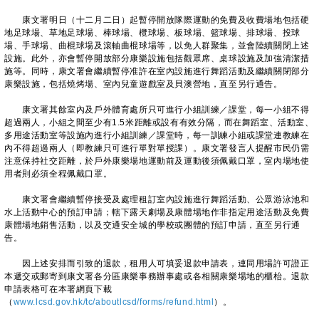
康文署明日（十二月二日）起暫停開放隊際運動的免費及收費場地包括硬
地足球場、草地足球場、棒球場、欖球場、板球場、籃球場、排球場、投球
場、手球場、曲棍球場及滾軸曲棍球場等，以免人群聚集，並會陸續關閉上述
設施。此外，亦會暫停開放部分康樂設施包括觀眾席、桌球設施及加強清潔措
施等。同時，康文署會繼續暫停准許在室內設施進行舞蹈活動及繼續關閉部分
康樂設施，包括燒烤場、室內兒童遊戲室及貝澳營地，直至另行通告。
康文署其餘室內及戶外體育處所只可進行小組訓練／課堂，每一小組不得
超過兩人，小組之間至少有1.5米距離或設有有效分隔，而在舞蹈室、活動室、
多用途活動室等設施內進行小組訓練／課堂時，每一訓練小組或課堂連教練在
內不得超過兩人（即教練只可進行單對單授課）。康文署發言人提醒市民仍需
注意保持社交距離，於戶外康樂場地運動前及運動後須佩戴口罩，室內場地使
用者則必須全程佩戴口罩。
康文署會繼續暫停接受及處理租訂室內設施進行舞蹈活動、公眾游泳池和
水上活動中心的預訂申請；轄下露天劇場及康體場地作非指定用途活動及免費
康體場地銷售活動，以及交通安全城的學校或團體的預訂申請，直至另行通
告。
因上述安排而引致的退款，租用人可填妥退款申請表，連同用場許可證正
本遞交或郵寄到康文署各分區康樂事務辦事處或各相關康樂場地的櫃枱。退款
申請表格可在本署網頁下載
（
www.lcsd.gov.hk/tc/aboutlcsd/forms/refund.html
）。