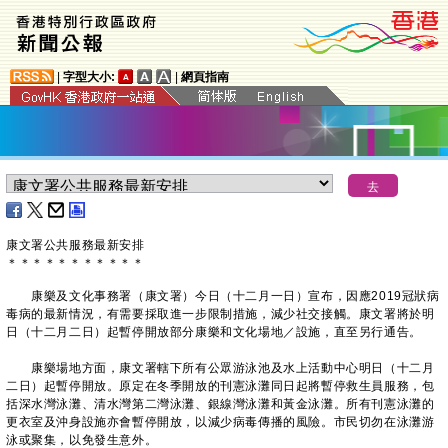
|
字型大小:
|
網頁指南
康文署公共服務最新安排
＊
＊
＊
＊
＊
＊
＊
＊
＊
＊
＊
康樂及文化事務署（康文署）今日（十二月一日）宣布，因應2019冠狀病
毒病的最新情況，有需要採取進一步限制措施，減少社交接觸。康文署將於明
日（十二月二日）起暫停開放部分康樂和文化場地／設施，直至另行通告。
康樂場地方面，康文署轄下所有公眾游泳池及水上活動中心明日（十二月
二日）起暫停開放。原定在冬季開放的刊憲泳灘同日起將暫停救生員服務，包
括深水灣泳灘、清水灣第二灣泳灘、銀線灣泳灘和黃金泳灘。所有刊憲泳灘的
更衣室及沖身設施亦會暫停開放，以減少病毒傳播的風險。市民切勿在泳灘游
泳或聚集，以免發生意外。