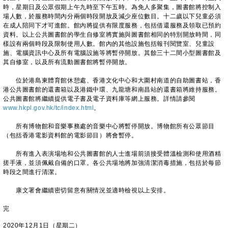
時，星期日及公眾假期上午九時至下午五時。為免人多聚集，圖書館將控制入
場人數，於服務時間內分兩個時段開放及減少座位數目。十二歲以下兒童必須
在成人陪同下才可進館。館內將提供有限度服務，包括借還服務及領取已預約
資料。以上公共圖書館的學生自修室將實施與圖書館相同的特別開放時間，同
樣設有兩個時段及限制使用人數。館內的其他設施包括報刊閱覽室、兒童設
施、電腦資訊中心及所有電腦設施等將暫停開放。其餘三十二間小型圖書館及
其自修室，以及所有流動圖書館將暫停開放。
位於港島東體育館休憩處、香港文化中心和大圍村南道的自助圖書站，香
港公共圖書館的還書箱以及港鐵中環、九龍塘和南昌站的還書箱將維持服務。
公共圖書館將繼續提供電子書及電子資料庫等網上服務。詳情請參閱
www.hkpl.gov.hk/tc/index.html
。
所有博物館和音樂事務處的音樂中心將暫停開放。博物館所有公眾節目
（包括香港電影資料館的電影節目）將會暫停。
所有進入表演場地和公共圖書館的人士進場前須接受體溫檢測和使用酒精
搓手液，並須佩戴自備的口罩。各公共場地將加強清潔消毒措施，包括於每節
時段之間進行清潔。
康文署會繼續密切留意有關情況並適時檢視以上安排。
完
2020年12月1日（星期二）