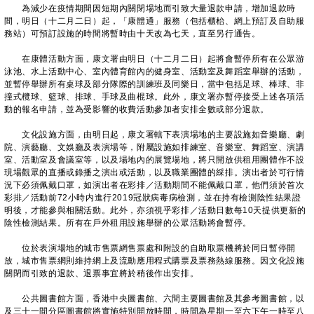
為減少在疫情期間因短期內關閉場地而引致大量退款申請，增加退款時
間，明日（十二月二日）起，「康體通」服務（包括櫃枱、網上預訂及自助服
務站）可預訂設施的時間將暫時由十天改為七天，直至另行通告。
在康體活動方面，康文署由明日（十二月二日）起將會暫停所有在公眾游
泳池、水上活動中心、室內體育館內的健身室、活動室及舞蹈室舉辦的活動，
並暫停舉辦所有桌球及部分隊際的訓練班及同樂日，當中包括足球、棒球、非
撞式欖球、籃球、排球、手球及曲棍球。此外，康文署亦暫停接受上述各項活
動的報名申請，並為受影響的收費活動參加者安排全數或部分退款。
文化設施方面，由明日起，康文署轄下表演場地的主要設施如音樂廳、劇
院、演藝廳、文娛廳及表演場等，附屬設施如排練室、音樂室、舞蹈室、演講
室、活動室及會議室等，以及場地內的展覽場地，將只開放供租用團體作不設
現場觀眾的直播或錄播之演出或活動，以及職業團體的綵排。演出者於可行情
況下必須佩戴口罩，如演出者在彩排／活動期間不能佩戴口罩，他們須於首次
彩排／活動前72小時内進行2019冠狀病毒病檢測，並在持有檢測陰性結果證
明後，才能參與相關活動。此外，亦須視乎彩排／活動日數每10天提供更新的
陰性檢測結果。所有在戶外租用設施舉辦的公眾活動將會暫停。
位於表演場地的城市售票網售票處和附設的自助取票機將於同日暫停開
放，城市售票網則維持網上及流動應用程式購票及票務熱線服務。因文化設施
關閉而引致的退款、退票事宜將於稍後作出安排。
公共圖書館方面，香港中央圖書館、六間主要圖書館及其參考圖書館，以
及三十一間分區圖書館將實施特別開放時間，時間為星期一至六下午一時至八