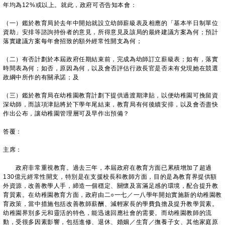
年均為12%或以上。就此，政府可否告知本會：
（一）鑑於教育局於去年中開始就設立幼師薪級表及相應的「基本半日制單位
資助」安排等諮詢持份者的意見，所得意見及該局的最終建議方案為何；預計
落實建議方案每年會招致的額外經常性開支為何；
（二）有否計劃於本屆政府任期結束前，完成為幼師訂立薪級表；如有，落實
時間表為何；如否，原因為何，以及會否評估行政長官是否未有兌現她在競選
政綱中所作的有關承諾；及
（三）鑑於教育局在幼稚園教育計劃下提供過渡期津貼，以便幼稚園可挽留資
深幼師，而該項津貼將於下學年尾結束，教育局有何後續安排，以及會否盡快
作出公布，讓幼稚園管理層可及早作出預備？
答覆：
主席：
政府非常重視教育。過去三年，本屆政府在教育方面已累積增加了超過
130億元經常性開支，特別是在支援校長和教師方面，目的是為教育界提供額
外資源，改善教學人手，締造一個穩定、關懷及富滿足感的環境，配合提升教
育質素。在幼稚園教育方面，政府由二○一七／一八學年開始實施新的幼稚園教
育政策，當中措施包括改善教師薪酬、減輕家長的學費負擔及提升教學質素。
幼稚園界別多元和靈活的特色，能迅速回應社會的需要。而幼稚園教師的流
動，受很多因素影響，包括進修、退休、婚姻／生育／撫養子女、其他家庭原