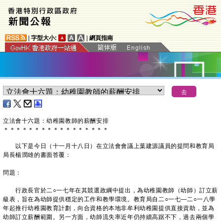
|
字型大小:
|
網頁指南
立法會十六題：幼稚園教師的薪酬安排
＊
＊
＊
＊
＊
＊
＊
＊
＊
＊
＊
＊
＊
＊
＊
＊
＊
以下是今日（十一月十八日）在立法會會議上葉建源議員的提問和教育局
局長楊潤雄的書面答覆：
問題：
行政長官於二○一七年在其競選政綱中提出，為幼稚園教師（幼師）訂立薪
級表，旨在為幼師提供穩定的工作和教學環境。教育局自二○一七—二○一八學
年起推行幼稚園教育計劃，向合資格的本地非牟利幼稚園提供直接資助，並為
幼師訂立薪酬範圍。另一方面，幼師流失率近年仍持續高踞不下，過去兩個學