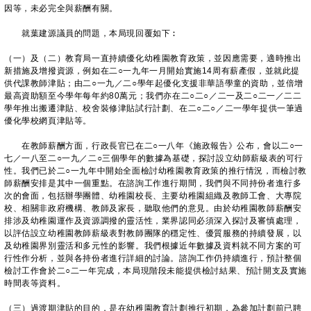
因等，未必完全與薪酬有關。
就葉建源議員的問題，本局現回覆如下︰
（一）及（二）教育局一直持續優化幼稚園教育政策，並因應需要，適時推出
新措施及增撥資源，例如在二○一九年一月開始實施14周有薪產假，並就此提
供代課教師津貼；由二○一九／二○學年起優化支援非華語學童的資助，並倍增
最高資助額至今學年每年約80萬元；我們亦在二○二○／二一及二○二一／二二
學年推出搬遷津貼、校舍裝修津貼試行計劃、在二○二○／二一學年提供一筆過
優化學校網頁津貼等。
在教師薪酬方面，行政長官已在二○一八年《施政報告》公布，會以二○一
七／一八至二○一九／二○三個學年的數據為基礎，探討設立幼師薪級表的可行
性。我們已於二○一九年中開始全面檢討幼稚園教育政策的推行情況，而檢討教
師薪酬安排是其中一個重點。在諮詢工作進行期間，我們與不同持份者進行多
次的會面，包括辦學團體、幼稚園校長、主要幼稚園組織及教師工會、大專院
校、相關非政府機構、教師及家長，聽取他們的意見。由於幼稚園教師薪酬安
排涉及幼稚園運作及資源調撥的靈活性，業界認同必須深入探討及審慎處理，
以評估設立幼稚園教師薪級表對教師團隊的穩定性、優質服務的持續發展，以
及幼稚園界別靈活和多元性的影響。我們根據近年數據及資料就不同方案的可
行性作分析，並與各持份者進行詳細的討論。諮詢工作仍持續進行，預計整個
檢討工作會於二○二一年完成，本局現階段未能提供檢討結果、預計開支及實施
時間表等資料。
（三）過渡期津貼的目的，是在幼稚園教育計劃推行初期，為參加計劃前已聘