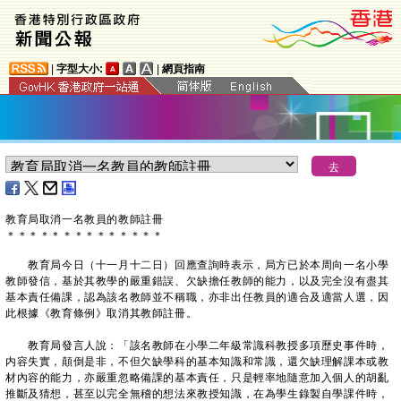
|
字型大小:
|
網頁指南
教育局取消一名教員的教師註冊
＊
＊
＊
＊
＊
＊
＊
＊
＊
＊
＊
＊
＊
＊
教育局今日（十一月十二日）回應查詢時表示，局方已於本周向一名小學
教師發信，基於其教學的嚴重錯誤、欠缺擔任教師的能力，以及完全沒有盡其
基本責任備課，認為該名教師並不稱職，亦非出任教員的適合及適當人選，因
此根據《教育條例》取消其教師註冊。
教育局發言人說：「該名教師在小學二年級常識科教授多項歷史事件時，
内容失實，顛倒是非，不但欠缺學科的基本知識和常識，還欠缺理解課本或教
材內容的能力，亦嚴重忽略備課的基本責任，只是輕率地隨意加入個人的胡亂
推斷及猜想，甚至以完全無稽的想法來教授知識，在為學生錄製自學課件時，