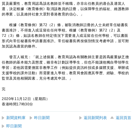
質及嚴重性，教育局認爲該名教師並不稱職，亦非出任教員的適合及適當人
選，決定根據《教育條例》取消該教員的註冊，以保障學生的福祉、維護教師
的專業，以及維持社會大眾對香港教育的信心。」
根據《教育條例》第72（2）條，被取消教師註冊的人士未經常任秘書長
書面准許，不得進入或逗留在任何學校。根據《教育條例》第72（2）及
72（3）條，如該名教師在特定情況下需要進入或逗留在任何學校，可以書面
形式向常任秘書長申請書面准許。常任秘書長將按個別情況考慮申請，並可附
加其認為適當的條件。
發言人補充：「就上述個案，教育局認為有關教師主要是因爲嚴重缺乏擔
任教師的基本能力及態度，雖非有計劃誤導學生，但也不能讓他獨自帶領學生
學習；若他因需要擔當非教學工作（例如提供資訊科技或多媒體支援、舉辦或
支援學校的課外活動）而需要進入學校，教育局會因應其學歷、經驗、學校的
監管及其他相關因素，充分考慮其申請。」
完
2020年11月12日（星期四）
香港時間17時30分
新聞資料庫
昨日新聞
返回新聞列表
返回頁首
即日新聞