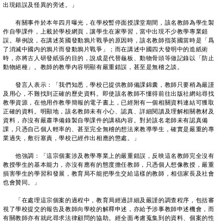
出現錯誤及怪異的旁述。」
有關事件於本年四月曝光，在學校暫停面授課堂期間，該名教師為學生製
作自學課件，上載於學校網頁，讓學生在家學習，當中出現不少教學專業錯
誤。舉例說，在講述英國發動鴉片戰爭的原因時，該名教師指英國當時是「爲
了消滅中國内的鴉片而發動鴉片戰爭」；而在講述中國四大發明中的造紙術
時，亦將古人研發紙張的目的，說成是代替龜板、動物骨頭等做記錄以「防止
動物絕種」。教師的教學內容明顯有嚴重錯誤，甚至是無稽之談。
發言人表示：「我們知悉，學校已提供教師備課錦囊，教師只要稍為嚴謹
及用心，不難找到正確的歷史資料。即使該名教師不懂得前往出版社網站尋找
教學資源，在他用作教學簡報的電子書上，已經附有一個相關資料連結可獲取
正確的資料。明顯地，該名教師未有小心、認真、詳細閱讀及理解相關教材及
資料，亦沒有嚴肅準備錄製自學課件的講稿內容。對於該名老師未有認真備
課，只憑自己個人輕率的、甚至完全無稽的想法來教導學生，確實是嚴重的專
業過失，敷衍塞責，學校已經作出相應的懲處。」
他強調：「這宗個案涉及教學專業上的嚴重錯誤，反映這名教師完全沒有
教授學生的基本能力，亦沒有應有的態度擔任教師，只憑個人想像教授，嚴重
損害學生的學習和發展，教育局不能把學生交給這樣的教師，相信家長及社會
也會贊同。」
「在處理這宗個案的過程中，教育局經過詳細及嚴謹的調查程序，包括審
視了學校提交的報告及教師向學校的解釋申述，亦給予涉事教師申述機會，而
有關教師亦有就此尋求法律顧問的協助。經全面考慮蒐集到的資料、個案的性