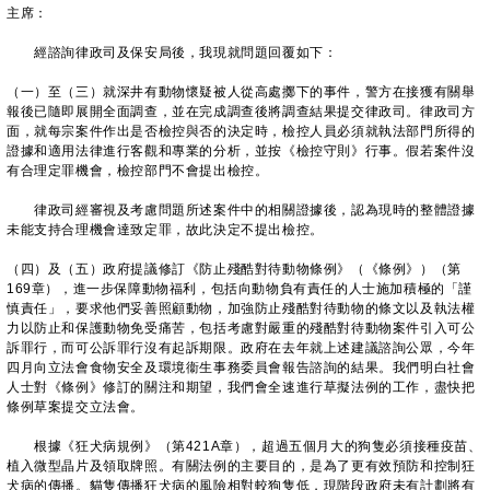
主席：
經諮詢律政司及保安局後，我現就問題回覆如下：
（一）至（三）就深井有動物懷疑被人從高處擲下的事件，警方在接獲有關舉
報後已隨即展開全面調查，並在完成調查後將調查結果提交律政司。律政司方
面，就每宗案件作出是否檢控與否的決定時，檢控人員必須就執法部門所得的
證據和適用法律進行客觀和專業的分析，並按《檢控守則》行事。假若案件沒
有合理定罪機會，檢控部門不會提出檢控。
律政司經審視及考慮問題所述案件中的相關證據後，認為現時的整體證據
未能支持合理機會達致定罪，故此決定不提出檢控。
（四）及（五）政府提議修訂《防止殘酷對待動物條例》（《條例》）（第
169章），進一步保障動物福利，包括向動物負有責任的人士施加積極的「謹
慎責任」，要求他們妥善照顧動物，加強防止殘酷對待動物的條文以及執法權
力以防止和保護動物免受痛苦，包括考慮對嚴重的殘酷對待動物案件引入可公
訴罪行，而可公訴罪行沒有起訴期限。政府在去年就上述建議諮詢公眾，今年
四月向立法會食物安全及環境衞生事務委員會報告諮詢的結果。我們明白社會
人士對《條例》修訂的關注和期望，我們會全速進行草擬法例的工作，盡快把
條例草案提交立法會。
根據《狂犬病規例》（第421A章），超過五個月大的狗隻必須接種疫苗、
植入微型晶片及領取牌照。有關法例的主要目的，是為了更有效預防和控制狂
犬病的傳播。貓隻傳播狂犬病的風險相對較狗隻低，現階段政府未有計劃將有