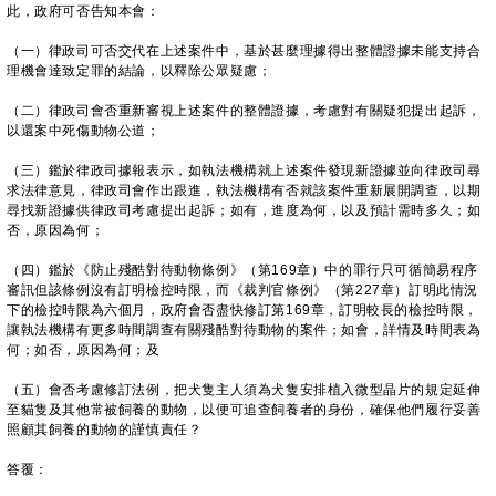
此，政府可否告知本會：
（一）律政司可否交代在上述案件中，基於甚麼理據得出整體證據未能支持合
理機會達致定罪的結論，以釋除公眾疑慮；
（二）律政司會否重新審視上述案件的整體證據，考慮對有關疑犯提出起訴，
以還案中死傷動物公道；
（三）鑑於律政司據報表示，如執法機構就上述案件發現新證據並向律政司尋
求法律意見，律政司會作出跟進，執法機構有否就該案件重新展開調查，以期
尋找新證據供律政司考慮提出起訴；如有，進度為何，以及預計需時多久；如
否，原因為何；
（四）鑑於《防止殘酷對待動物條例》（第169章）中的罪行只可循簡易程序
審訊但該條例沒有訂明檢控時限，而《裁判官條例》（第227章）訂明此情況
下的檢控時限為六個月，政府會否盡快修訂第169章，訂明較長的檢控時限，
讓執法機構有更多時間調查有關殘酷對待動物的案件；如會，詳情及時間表為
何；如否，原因為何；及
（五）會否考慮修訂法例，把犬隻主人須為犬隻安排植入微型晶片的規定延伸
至貓隻及其他常被飼養的動物，以便可追查飼養者的身份，確保他們履行妥善
照顧其飼養的動物的謹慎責任？
答覆：