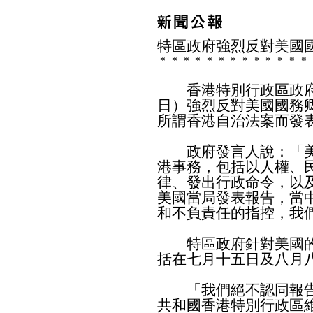
特區政府強烈反對美國
＊
＊
＊
＊
＊
＊
＊
＊
＊
＊
＊
＊
＊
香港特別行政區政府
日）強烈反對美國國務
所謂香港自治法案而發
政府發言人說：「美
港事務，包括以人權、
律、發出行政命令，以
美國當局發表報告，當
和不負責任的指控，我
特區政府針對美國的
括在
七月十五日
及
八月
「我們絕不認同報告
共和國香港特別行政區