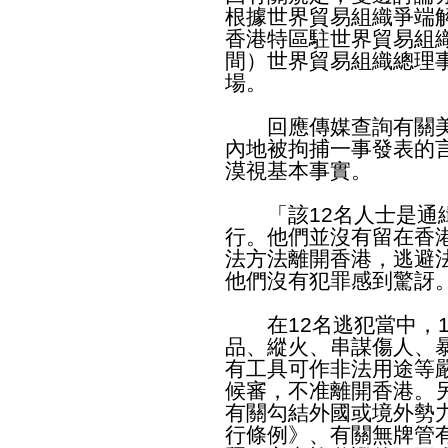
根據世界貿易組織爭端
香港特區駐世界貿易組
間）世界貿易組織總理
場
。
回應傳媒查詢有關美國
內地被拘捕一事發表的
漠視基本事實。
「該12名人士是通緝
行。他們並沒有留在香
法方法離開香港，逃避
他們沒有犯罪感到驚訝
在12名逃犯當中，1
品、縱火、串謀傷人、
有工具可作非法用途等
候審，不准離開香港。
有關勾結外國或境外勢
行條例》、有關無牌管