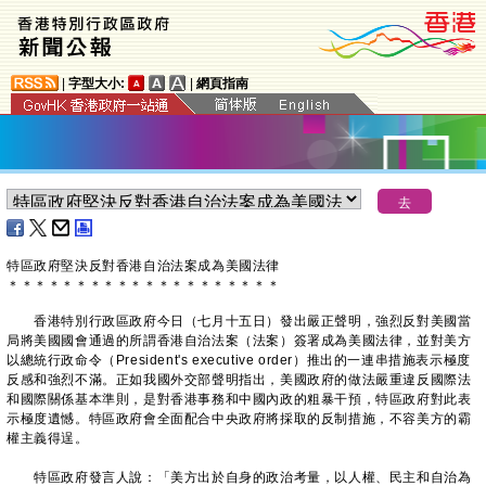
|
字型大小:
|
網頁指南
特區政府堅決反對香港自治法案成為美國法律
＊
＊
＊
＊
＊
＊
＊
＊
＊
＊
＊
＊
＊
＊
＊
＊
＊
＊
＊
＊
香港特別行政區政府今日（七月十五日）發出嚴正聲明，強烈反對美國當
局將美國國會通過的所謂香港自治法案（法案）簽署成為美國法律，並對美方
以總統行政命令（President's executive order）推出的一連串措施表示極度
反感和強烈不滿。正如我國外交部聲明指出，美國政府的做法嚴重違反國際法
和國際關係基本準則，是對香港事務和中國內政的粗暴干預，特區政府對此表
示極度遺憾。特區政府會全面配合中央政府將採取的反制措施，不容美方的霸
權主義得逞。
特區政府發言人說：「美方出於自身的政治考量，以人權、民主和自治為