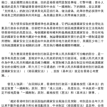
藉口，違反國際法推出措施，目的是藉香港問題製造事端，打擊中國；更令人
氣憤的是美方不斷破壞香港特區和中央在『一國兩制』下的關係，並以甚麼
『支持港人』的政治口號來美化其惡劣行為，做法虛偽。此舉亦勢必損害中美
和港美之間的關係和共同利益，為美國企業和人民帶來極大損害。」
「美方慣常採取的雙重標準也表露無遺，它們以維護國家安全來合理化法
案及行政命令的措施，但卻把中央為香港特別行政區維護國家安全立法視為削
弱香港特區的高度自治。每個國家都有權利和義務維護其國家安全，而任何地
區的國家安全事務均屬於中央事權。無論哪個國家所實行的是單一體制還是聯
邦體制，國家安全立法都是由中央政府而非地方政府所進行。美國至少有二十
項與維護國家安全相關的法律，而其執行機構都屬聯邦機關。」
「美方應當清楚香港特別行政區是中華人民共和國不可分離的部分，是一
個享有高度自治權、直轄於中央人民政府的地方行政區域。全國人民代表大會
作為中華人民共和國的最高權力機關，有憲制權力及責任制定在特區維護國家
安全的全國性法律，即六月三十日通過的《中華人民共和國香港特別行政區維
護國家安全法》（《港區國安法》） ，並按《基本法》規定在香港公布實
施。」
發言人強調：「自回歸以來，香港特別行政區一直嚴格按照《基本法》的
規定落實『一國兩制』原則，實行『港人治港』、高度自治。中央政府一直堅
定不移地貫徹『一國兩制』原則，嚴格按照《憲法》和《基本法》辦事。」
「鑑於香港特別行政區面臨的國家安全風險日見突顯，特別是自去年六月
以來不斷升級的暴力和社會混亂情況，中央制定《港區國安法》是及時、合情