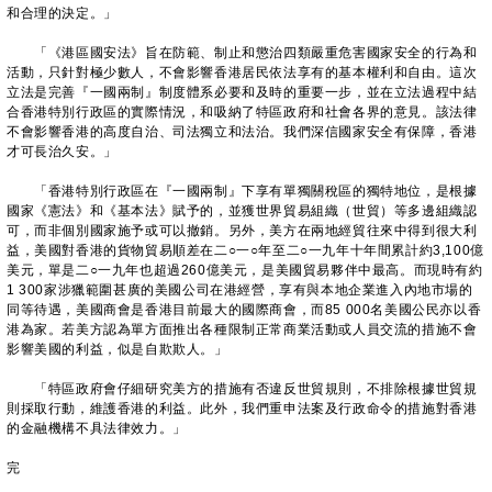
和合理的決定。」
「《港區國安法》旨在防範、制止和懲治四類嚴重危害國家安全的行為和
活動，只針對極少數人，不會影響香港居民依法享有的基本權利和自由。這次
立法是完善『一國兩制』制度體系必要和及時的重要一步，並在立法過程中結
合香港特別行政區的實際情況，和吸納了特區政府和社會各界的意見。該法律
不會影響香港的高度自治、司法獨立和法治。我們深信國家安全有保障，香港
才可長治久安。」
「香港特別行政區在『一國兩制』下享有單獨關稅區的獨特地位，是根據
國家《憲法》和《基本法》賦予的，並獲世界貿易組織（世貿）等多邊組織認
可，而非個別國家施予或可以撤銷。另外，美方在兩地經貿往來中得到很大利
益，美國對香港的貨物貿易順差在二○一○年至二○一九年十年間累計約3,100億
美元，單是二○一九年也超過260億美元，是美國貿易夥伴中最高。而現時有約
1 300家涉獵範圍甚廣的美國公司在港經營，享有與本地企業進入內地市場的
同等待遇，美國商會是香港目前最大的國際商會，而85 000名美國公民亦以香
港為家。若美方認為單方面推出各種限制正常商業活動或人員交流的措施不會
影響美國的利益，似是自欺欺人。」
「特區政府會仔細研究美方的措施有否違反世貿規則，不排除根據世貿規
則採取行動，維護香港的利益。此外，我們重申法案及行政命令的措施對香港
的金融機構不具法律效力。」
完