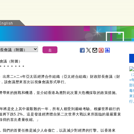
長會議（附圖）
＊
＊
＊
＊
＊
＊
＊
出席二○二○年亞太區經濟合作組織（亞太經合組織）財政部長會議（財
行，該會議歷來首次以視像會議形式舉行。
帶來的挑戰和機遇，並介紹香港為應對此次重大危機採取的政策措施。
年將是史上其中最艱難的一年，所有人都受到嚴峻考驗。根據世界銀行的
值將下跌5.2%。這是發達經濟體自第二次世界大戰以來所面臨的最嚴重衰
錄得的首次產量收縮。」
我們的首要任務是減少人命傷亡，以及減少對經濟的打擊。以香港來