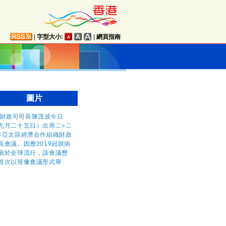
|
字型大小:
|
網頁指南
圖片