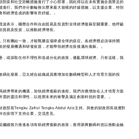
項防疫和社交距離措施進行了小心部署，因此得以在未有實施全面禁足的
續進行。我們亦分數輪推出歷來最大規模的紓緩措施，以支援企業，特別
會和經濟造成的影響有所紓緩。」
波表示，國際合作和自由貿易及投資對全球經濟復蘇至關重要。他呼籲
動貿易及投資，以推動經濟增長。
只有團結一致，才能戰勝這場肆虐全球的疫症。各經濟體必須保持開
新的發展機遇和研發疫苗，才能帶領經濟在疫後邁向復蘇。」
，或採取任何不理性和造成分化的政策，擾亂環球經濟。只有這樣，我
碼化發展，亞太經合組織成員應增加在數碼轉型和人才培育方面的投
經濟帶來的機遇，加快經濟復蘇的進程。我們亦應增加在人才培育方面
所需的靈活和彈性，以抵禦未來的衝擊及滿足創新科技的需要。」
gku Zafrul Tengku Abdul Aziz主持。與會的財政部長就應對
何在疫情下支持企業，交流意見。
繼續致力推進各項有助經濟復蘇的政策；善用新興數碼科技以推動金融
。