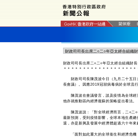
財政司司長出席二○二○年亞太經合組織財
＊
＊
＊
＊
＊
＊
＊
＊
＊
＊
＊
＊
＊
＊
＊
＊
＊
＊
＊
財政司司長陳茂波今日（九月二十五日）
長會議）。因應2019冠狀病毒病於全球流
陳茂波在會議發言，談及疫情為全球經濟
他亦就推動區內經濟復蘇的策略提出看法。
陳茂波說：「對全球經濟而言，二○二○
最新預測，受到疫情影響，全球本地生產總
退，亦是新興及發展中經濟體超過六十年來
「面對如此重大的全球衞生和經濟危機，