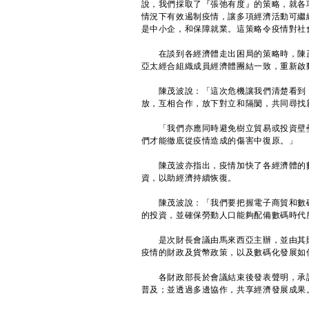
說，我們採取了『張弛有度』的策略，就各
情況下有效遏制疫情，讓多項經濟活動可繼
是中小企，和保障就業。這策略令疫情對社
在談到各經濟體走出困局的策略時，陳茂
亞太經合組織成員經濟體團結一致，重新啟
陳茂波說：「這次危機讓我們清楚看到，
放，互相合作，放下對立和隔閡，共同尋找
「我們亦應同時避免樹立貿易或投資壁壘
們才能徹底從疫情造成的傷害中復原。」
陳茂波亦指出，疫情加快了各經濟體的數
資，以助經濟持續恢復。
陳茂波說：「我們要把握電子商貿和數碼
的投資，並確保勞動人口能夠配備數碼時代
是次財長會議由馬來西亞主辦，並由其財政部長Ten
疫情的財政及貨幣政策，以及數碼化發展如
各財政部長於會議結束後發表聲明，承諾
普及；並透過多邊協作，共享經濟發展成果