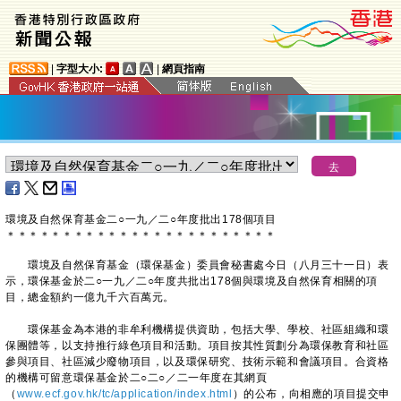
|
字型大小:
|
網頁指南
環境及自然保育基金二○一九／二○年度批出178個項目
＊
＊
＊
＊
＊
＊
＊
＊
＊
＊
＊
＊
＊
＊
＊
＊
＊
＊
＊
＊
＊
＊
＊
＊
環境及自然保育基金（環保基金）委員會秘書處今日（八月三十一日）表
示，環保基金於二○一九／二○年度共批出178個與環境及自然保育相關的項
目，總金額約一億九千六百萬元。
環保基金為本港的非牟利機構提供資助，包括大學、學校、社區組織和環
保團體等，以支持推行綠色項目和活動。項目按其性質劃分為環保教育和社區
參與項目、社區減少廢物項目，以及環保研究、技術示範和會議項目。合資格
的機構可留意環保基金於二○二○／二一年度在其網頁
（
www.ecf.gov.hk/tc/application/index.html
）的公布，向相應的項目提交申