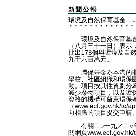
環境及自然保育基金二○
＊
＊
＊
＊
＊
＊
＊
＊
＊
＊
＊
＊
＊
環境及自然保育基金
（八月三十一日）表示
批出178個與環境及自
九千六百萬元。
環保基金為本港的非
學校、社區組織和環保
動。項目按其性質劃分
減少廢物項目，以及環
資格的機構可留意環保
（
www.ecf.gov.hk/tc/ap
向相應的項目提交申請
有關二○一九／二○年
關網頁
www.ecf.gov.hk/