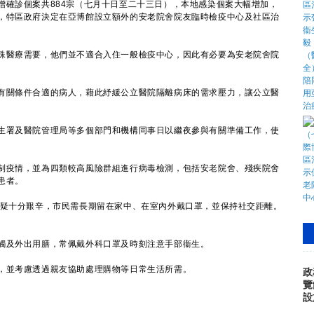
診個案共884宗（七月十日至二十三日），本地感染個案大幅增加，
，特區政府決定在亞博館設立額外的安老院舍院友臨時檢疫中心及社區治
醫療需要，他們並不適合入住一般檢疫中心，因此有必要為安老院舍院
關條件合適的病人，藉此紓緩公立醫院隔離病床的需求壓力，讓公立醫
署及醫院管理局等多個部門和機構同事日以繼夜參與有關準備工作，使
疫情，並為四類較高風險群組進行病毒檢測，包括安老院舍、殘疾院舍
患者。
十分艱辛，市民需長期留在家中、在室內外戴口罩，並保持社交距離。
及外出用膳，常佩戴外科口罩及時刻注意手部衞生。
並考慮透過親友協助處理購物等日常生活所需。
政
覽
設