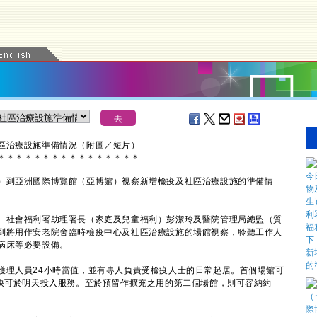
區治療設施準備情況（附
圖／
短片）
＊
＊
＊
＊
＊
＊
＊
＊
＊
＊
＊
＊
＊
＊
＊
＊
到亞洲國際博覽館（亞博館）視察新增檢疫及社區治療設施的準備情
社會福利署助理署長（家庭及兒童福利）彭潔玲及醫院管理局總監（質
到將用作安老院舍臨時檢疫中心及社區治療設施的場館視察，聆聽工作人
病床等必要設備。
理人員24小時當值，並有專人負責受檢疫人士的日常起居。首個場館可
最快可於明天投入服務。至於預留作擴充之用的第二個場館，則可容納約