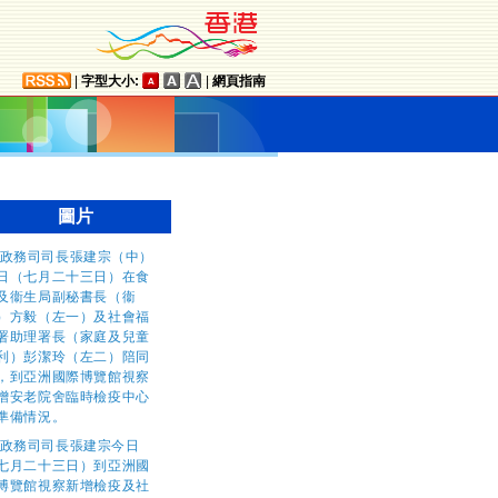
|
字型大小:
|
網頁指南
圖片