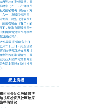
網上廣播
務司司長到亞洲國際博
館視察檢疫及社區治療
施準備情況