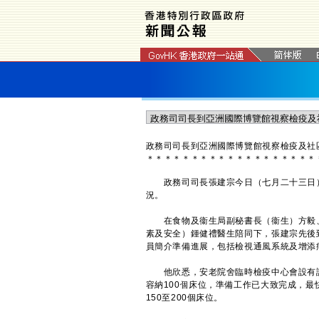
政務司司長到亞洲國際博覽館視察檢疫及社
＊
＊
＊
＊
＊
＊
＊
＊
＊
＊
＊
＊
＊
＊
＊
＊
＊
＊
＊
政務司司長張建宗今日（七月二十三日）
況。
在食物及衞生局副秘書長（衞生）方毅、
素及安全）鍾健禮醫生陪同下，張建宗先後
員簡介準備進展，包括檢視通風系統及增添
他欣悉，安老院舍臨時檢疫中心會設有護
容納100個床位，準備工作已大致完成，
150至200個床位。