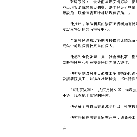
張建宗說：「最近兩星期疫情嚴峻，新增確
並出現安老院舍感染個案。為作好充分準備
療設施，以備有需要時輔助現有設施。」
他指出，確診個案的緊密接觸者如有特殊
友設立特定的臨時檢疫中心。
至於社區治療設施則可接收臨床情況及有
院集中處理病情較嚴重的病人。
他感謝食物及衞生局、社會福利署、衞生
臨時檢疫中心能在極短時間內投入運作。
他亦提到政府連日來推出多項措施以遏制
及護養院員工，加強在社區檢測，找出隱性
張建宗強調：「抗疫是持久戰，過程無疑
不過，現在絕非鬆懈的時候。」
他提醒全港市民盡量減少外出、社交接觸
他亦呼籲長者盡量留在家中，避免外出，
完