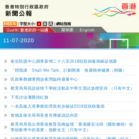
|
字型大小:
|
網站指南
11-07-2020
衞生防護中心調查新增二十八宗2019冠狀病毒病確診個案
「陪我講 Shall We Talk」計劃開展 推廣精神健康（附圖）
民政事務總署開放夜間臨時避暑中心
教育局局長談疫情下學校活動及中學文憑試放榜安排
（只有中文）
下長沙泳灘
懸掛紅旗
一名高級入境事務助理員初步確診2019冠狀病毒
病
食物及衞生局局長會見傳媒談話內容
教育局局長出席香港教育高峰論壇「香港國安法與《國歌條例》在
學校教學中的落實」致辭全文（只有中文）