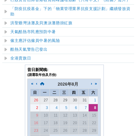
​行政長官出席香港教育高峰論壇致辭（只有中文）（附圖／短片）
「防疫抗疫基金」下的「物業管理業界抗疫支援計劃」繼續發放資
助
洪聖爺灣泳灘及貝澳泳灘懸掛紅旗
天氣酷熱市民應預防中暑
僱主應評估僱員中暑的風險
酷熱天氣警告已發出
全港賣旗日
昔日新聞稿:
(請選取年份及月份)
2026
年
8月
日
一
二
三
四
五
六
26
27
28
29
30
31
1
2
3
4
5
6
7
8
9
10
11
12
13
14
15
16
17
18
19
20
21
22
23
24
25
26
27
28
29