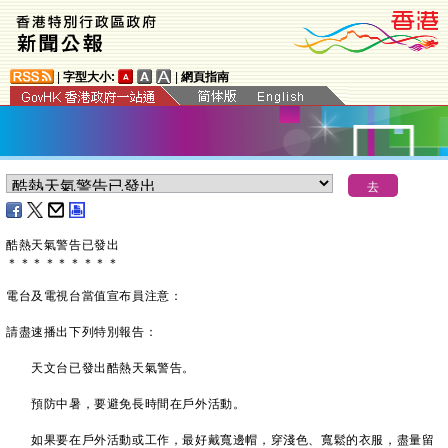
|
字型大小:
|
網頁指南
酷熱天氣警告已發出
＊
＊
＊
＊
＊
＊
＊
＊
＊
電台及電視台當值宣布員注意：
請盡速播出下列特別報告：
天文台已發出酷熱天氣警告。
預防中暑，要避免長時間在戶外活動。
如果要在戶外活動或工作，最好戴寬邊帽，穿淺色、寬鬆的衣服，盡量留