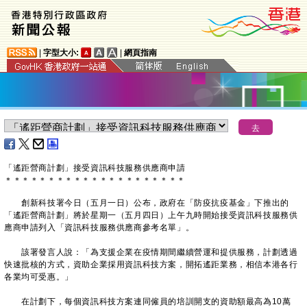
|
字型大小:
|
網頁指南
「
遙距營商計劃
」接受
資訊科技
服務供應商申請
＊
＊
＊
＊
＊
＊
＊
＊
＊
＊
＊
＊
＊
＊
＊
＊
＊
＊
＊
＊
＊
創新科技署今日（五月一日）公布，政府在「防疫抗疫基金」下推出的
「遙距營商計劃」將於星期一（五月四日）上午九時開始接受資訊科技服務供
應商申請列入「資訊科技服務供應商參考名單」。
該署發言人說：「為支援企業在疫情期間繼續營運和提供服務，計劃透過
快速批核的方式，資助企業採用資訊科技方案，開拓遙距業務，相信本港各行
各業均可受惠。」
在計劃下，每個資訊科技方案連同僱員的培訓開支的資助額最高為10萬