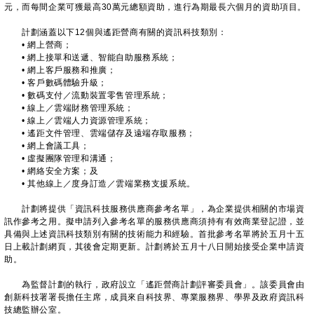
元，而每間企業可獲最高30萬元總額資助，進行為期最長六個月的資助項目。
計劃涵蓋以下12個與遙距營商有關的資訊科技類別：
• 網上營商；
• 網上接單和送遞、智能自助服務系統；
• 網上客戶服務和推廣；
• 客戶數碼體驗升級；
• 數碼支付／流動裝置零售管理系統；
• 線上／雲端財務管理系統；
• 線上／雲端人力資源管理系統；
• 遙距文件管理、雲端儲存及遠端存取服務；
• 網上會議工具；
• 虛擬團隊管理和溝通；
• 網絡安全方案；及
• 其他線上／度身訂造／雲端業務支援系統。
計劃將提供「資訊科技服務供應商參考名單」，為企業提供相關的市場資
訊作參考之用。擬申請列入參考名單的服務供應商須持有有效商業登記證，並
具備與上述資訊科技類別有關的技術能力和經驗。首批參考名單將於五月十五
日上載計劃網頁，其後會定期更新。計劃將於五月十八日開始接受企業申請資
助。
為監督計劃的執行，政府設立「遙距營商計劃評審委員會」。該委員會由
創新科技署署長擔任主席，成員來自科技界、專業服務界、學界及政府資訊科
技總監辦公室。