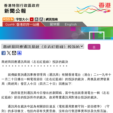
|
字型大小:
|
網頁指南
商經局回應通訊局就《左右紅藍綠》投訴的裁決
＊
＊
＊
＊
＊
＊
＊
＊
＊
＊
＊
＊
＊
＊
＊
＊
＊
＊
＊
＊
＊
就傳媒查詢通訊事務管理局（通訊局）有關香港電台（港台）二○一九年十
一月二十日播出一輯電視節目《左右紅藍綠》的投訴的裁決，商務及經濟發展
局（商經局）發言人今日（四月二十日）回應如下:
「政府留意到通訊局今日發出的新聞稿，當中包括就香港電台一輯《左右
紅藍綠》節目的投訴所作的裁決。政府尊重通訊局對港台投訴的裁決。
通訊局在裁決中認為有關節目違反《電視通用業務守則－節目標準》（守
則）的多項條文，包括內容有失實歪曲、沒有自行查證事實和涉及仇恨言論。