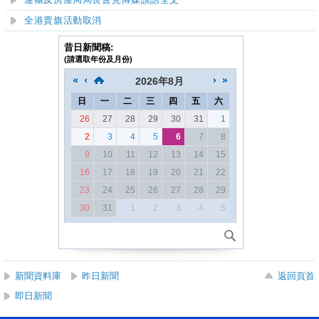
運輸及房屋局局長會見傳媒談話全文
全港賣旗活動取消
昔日新聞稿:
(請選取年份及月份)
2026
年
8月
日
一
二
三
四
五
六
26
27
28
29
30
31
1
2
3
4
5
6
7
8
9
10
11
12
13
14
15
16
17
18
19
20
21
22
23
24
25
26
27
28
29
30
31
1
2
3
4
5
新聞資料庫
昨日新聞
返回頁首
即日新聞