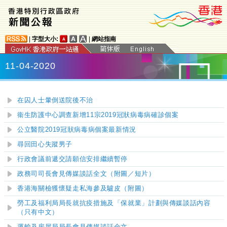
|
字型大小:
|
網站指南
11-04-2020
在囚人士暈倒送院後不治
衞生防護中心調查新增
11
宗
2019
冠狀病毒病確診個案
公立醫院2019冠狀病毒病個案最新情況
尋回田心失蹤男子
行政會議前遞交請願信安排繼續暫停
政務司司長會見傳媒談話全文（附圖／短片）
香港海關檢獲懷疑走私海參及驢皮（附圖）
勞工及福利局局長就抗疫措施及「保就業」計劃與傳媒談話內容
（只有中文）