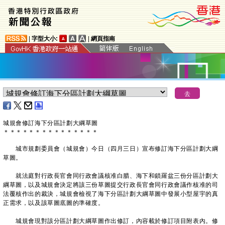
|
字型大小:
|
網頁指南
城規會修訂海下分區計劃大綱草圖
＊
＊
＊
＊
＊
＊
＊
＊
＊
＊
＊
＊
＊
＊
＊
城市規劃委員會（城規會）今日（四月三日）宣布修訂海下分區計劃大綱
草圖。
就法庭對行政長官會同行政會議核准白腊、海下和鎖羅盆三份分區計劃大
綱草圖，以及城規會決定將該三份草圖提交行政長官會同行政會議作核准的司
法覆核作出的裁決，城規會檢視了海下分區計劃大綱草圖中發展小型屋宇的真
正需求，以及該草圖底圖的準確度。
城規會現對該分區計劃大綱草圖作出修訂，內容載於修訂項目附表內。修