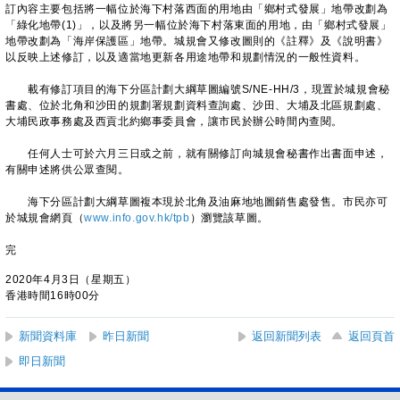
訂內容主要包括將一幅位於海下村落西面的用地由「鄉村式發展」地帶改劃為
「綠化地帶(1)」，以及將另一幅位於海下村落東面的用地，由「鄉村式發展」
地帶改劃為「海岸保護區」地帶。城規會又修改圖則的《註釋》及《說明書》
以反映上述修訂，以及適當地更新各用途地帶和規劃情況的一般性資料。
載有修訂項目的海下分區計劃大綱草圖編號S/NE-HH/3，現置於城規會秘
書處、位於北角和沙田的規劃署規劃資料查詢處、沙田、大埔及北區規劃處、
大埔民政事務處及西貢北約鄉事委員會，讓市民於辦公時間內查閱。
任何人士可於六月三日或之前，就有關修訂向城規會秘書作出書面申述，
有關申述將供公眾查閱。
海下分區計劃大綱草圖複本現於北角及油麻地地圖銷售處發售。市民亦可
於城規會網頁（
www.info.gov.hk/tpb
）瀏覽該草圖。
完
2020年4月3日（星期五）
香港時間16時00分
新聞資料庫
昨日新聞
返回新聞列表
返回頁首
即日新聞