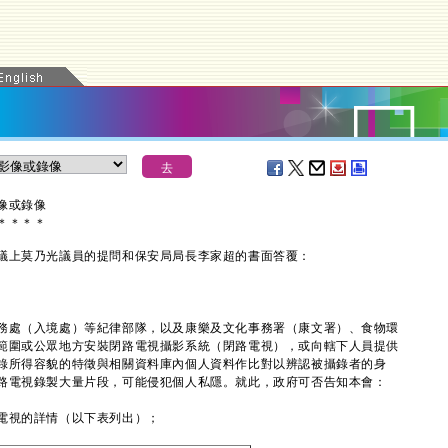
像或錄像
＊
＊
＊
＊
上莫乃光議員的提問和保安局局長李家超的書面答覆：
處（入境處）等紀律部隊，以及康樂及文化事務署（康文署）、食物環
範圍或公眾地方安裝閉路電視攝影系統（閉路電視），或向轄下人員提供
錄所得容貌的特徵與相關資料庫內個人資料作比對以辨認被攝錄者的身
路電視錄製大量片段，可能侵犯個人私隱。就此，政府可否告知本會：
電視的詳情（以下表列出）；