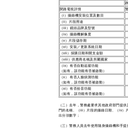
閉路電視詳情
（i）攝錄機安裝位置及數目
（ii）片段用途
（iii）鏡頭品牌及型號
（iv）攝錄機解像度
（v）片段儲存期
（vi）安裝／更新系統日期
（vii）採購日期和開支金額
（viii）供應商名稱及所屬國家
（ix）有否自動追蹤功能
（如有，該功能有否被啟動）
（x） 有否人臉偵測功能
（如有，該功能有否被啟動）
（xi）有否拾音功能
（如有，該功能有否被啟動）
（二）去年，警務處要求其他政府部門提供其
門的名稱、（iii）片段的攝錄日期、（iv
出分項數字；
（三）警務人員去年使用隨身攝錄機和手提