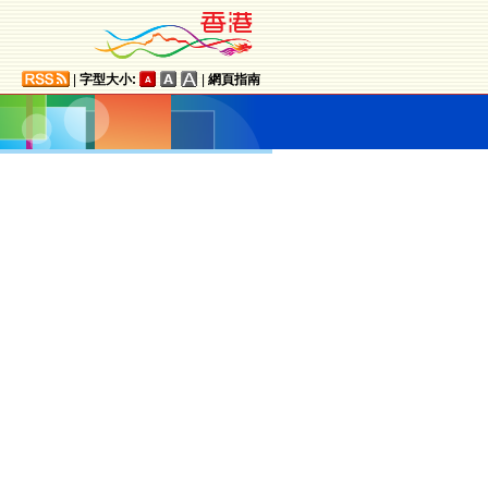
|
字型大小:
|
網頁指南