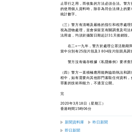
止罪行之用，而收集的方法必須合法。警方
的使用個人資料時，除非為符合法律上的要
統計數字。
（三）警方有清晰及嚴格的指引和程序處理
視為證物處理，並會保留至有關調查及司法
法用途，均須於攝製日期起計31天後銷毀。
在二○一九年，警方於處理公眾活動期間使用
當中分別有25段片段及3 804段片段因
警方沒有備存根據《私隱條例》要求查閱
（四）警方一直積極應用能夠協助執法和調
程中，如有需要向其他部門索取任何資料，
罪案的技術和能力，不適宜公開。
完
2020年3月18日（星期三）
香港時間15時06分
新聞資料庫
昨日新聞
即日新聞