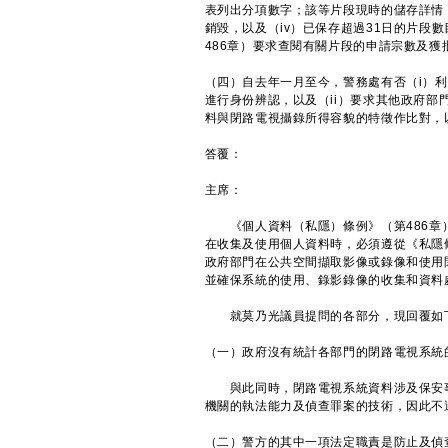
表列出分項數字；該等片段現時的儲存詳情，
銷毀，以及（iv）已保存超過31日的片段
486章）要求查閱有關片段的申請宗數及獲
（四）自去年一月至今，警務處有否（i）
進行身份辨認，以及（ii）要求其他政府
料與閉路電視攝錄所得容貌的特徵作比對，
答覆：
主席：
《個人資料（私隱）條例》（第486章）
在收集及使用個人資料時，必須遵從《私隱
政府部門在公共空間擷取影像或錄像和使用
並確保系統的使用、錄影錄像的收集和資料
就莫乃光議員提問的各部分，現回覆如
（一）政府沒有統計各部門的閉路電視系統
與此同時，閉路電視系統資料涉及保安事
機關的執法能力及偵查罪案的技術，因此不
（二）警方的其中一項法定職責是防止及偵