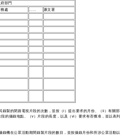
政府部門
警務處
……
康文署
錄製的閉路電視片段的次數，並按（i）提出要求的月份、（ii）有關部
）片段的攝錄地點、（v）片段的長度，以及（vi）要求有否獲准，並以表列
攝錄機在公眾活動期間錄製片段的數目，並按攝錄月份和所涉公眾活動以