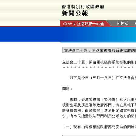
立法會二十題：閉路電視攝影系統擷取的影
＊
＊
＊
＊
＊
＊
＊
＊
＊
＊
＊
＊
＊
＊
＊
＊
＊
＊
＊
以下是今日（三月十八日）在立法會會議
問題：
現時，香港警務處（警務處）和入境事務
境衞生署及房屋署等政府部門，有在其轄下
隨身攝錄機。由於當局可透過把閉路電視攝
份，有市民擔憂執法部門利用公眾地方的閉
（一）現有由每個相關政府部門安裝的閉路