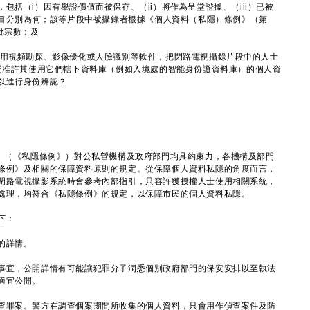
包括（i）因有舉證價值而被保存、（ii）將作為呈堂證據、（iii）已被
數目分別為何；該等片段中被攝錄者根據《個人資料（私隱）條例》（第
批宗數；及
利用視頻勘探、影像優化或人臉識別等軟件，把閉路電視攝錄片段中的人士
部門准許其使用它們轄下資料庫（例如入境處的智能身份證資料庫）的個人資
以進行身份辨認？
（《私隱條例》）對公私營機構及政府部門均具約束力，各機構及部門
條例》及相關的保障資料原則的規定。從保障個人資料私隱的角度而言，
閉路電視攝影系統時會參考內部指引，只容許獲授權人士使用相關系統，
處理，均符合《私隱條例》的規定，以保障市民的個人資料私隱。
下：
的詳情。
宜，公開詳情有可能讓犯罪分子洞悉個別政府部門的保安安排以至執法
適宜公開。
查罪案。警方在調查個案期間所收集的個人資料，只會用作偵查案件及防