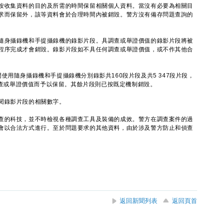
按收集資料的目的及所需的時間保留相關個人資料。當沒有必要為相關目
求而保留外，該等資料會於合理時間內被銷毀。警方沒有備存問題查詢的
隨身攝錄機和手提攝錄機的錄影片段。具調查或舉證價值的錄影片段將被
程序完成才會銷毀。錄影片段如不具任何調查或舉證價值，或不作其他合
隨身攝錄機和手提攝錄機分別錄影共160段片段及共5 347段片段，
具調查或舉證價值而予以保留。其餘片段則已按既定機制銷毀。
錄影片段的相關數字。
查的科技，並不時檢視各種調查工具及裝備的成效。警方在調查案件的過
會以合法方式進行。至於問題要求的其他資料，由於涉及警方防止和偵查
返回新聞列表
返回頁首