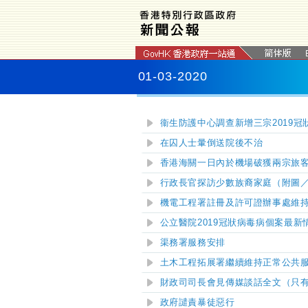
01-03-2020
衞生防護中心調查新增三宗2019
在囚人士暈倒送院後不治
香港海關一日內於機場破獲兩宗旅
行政長官探訪少數族裔家庭（附圖
機電工程署註冊及許可證辦事處維
公立醫院2019冠狀病毒病個案最新
渠務署服務安排
土木工程拓展署繼續維持正常公共
財政司司長會見傳媒談話全文（只
政府譴責暴徒惡行