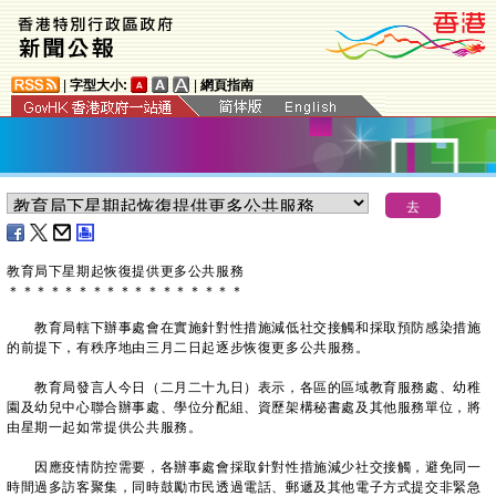
|
字型大小:
|
網頁指南
教育局下星期起恢復提供更多公共服務
＊
＊
＊
＊
＊
＊
＊
＊
＊
＊
＊
＊
＊
＊
＊
＊
＊
教育局轄下辦事處會在實施針對性措施減低社交接觸和採取預防感染措施
的前提下，有秩序地由三月二日起逐步恢復更多公共服務。
教育局發言人今日（二月二十九日）表示，各區的區域教育服務處、幼稚
園及幼兒中心聯合辦事處、學位分配組、資歷架構秘書處及其他服務單位，將
由星期一起如常提供公共服務。
因應疫情防控需要，各辦事處會採取針對性措施減少社交接觸，避免同一
時間過多訪客聚集，同時鼓勵市民透過電話、郵遞及其他電子方式提交非緊急