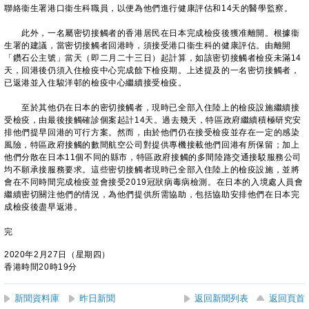
聯絡衞生署港口衞生科職員，以便為他們進行健康評估和14天的醫學監察。
此外，一名屬密切接觸者的香港居民在日本完成檢疫後獲准離開。根據衞
生署的建議，當密切接觸者回港時，須接受港口衞生科的健康評估。由離開
「鑽石公主號」當天（即二月二十三日）起計算，如該密切接觸者檢疫未滿14
天，回港後仍須入住檢疫中心完成餘下檢疫期。上述提及的一名密切接觸者，
已返港並入住駿洋邨的檢疫中心繼續接受檢疫。
至於其他仍在日本的密切接觸者，現時已全部入住陸上的檢疫設施繼續接
受檢疫，由最後接觸確診個案起計14天。過去幾天，特區政府繼續積極研究安
排他們提早回港的可行方案。然而，由於他們仍在接受檢疫並存在一定的感染
風險，特區政府接觸的數間航空公司對提供專機接載他們回港有所保留；加上
他們分散在日本11個不同的縣市，特區政府接觸的多間陸路交通接駁服務公司
均不願承接服務要求。這些密切接觸者現時已全部入住陸上的檢疫設施，並將
會在不同時間完成檢疫並會接受2019冠狀病毒病檢測。在日本的入境處人員會
繼續密切關注他們的情況，為他們提供所需協助，包括協助安排他們在日本完
成檢疫後盡早返港。
完
2020年2月27日（星期四）
香港時間20時19分
新聞資料庫
昨日新聞
返回新聞列表
返回頁首