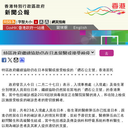
|
字型大小:
|
網頁指南
特區政府繼續協助仍在日本留醫或接受檢疫的「鑽石公主號」香港居民
＊
＊
＊
＊
＊
＊
＊
＊
＊
＊
＊
＊
＊
＊
＊
＊
＊
＊
＊
＊
＊
＊
＊
＊
＊
＊
＊
＊
＊
＊
＊
政府發言人今日（二月二十七日）表示，入境事務處（入境處）及衞生署
分別增派人員前往日本，繼續協助仍然留在當地的「鑽石公主號」的香港乘
客。當中包括確診感染2019冠狀病毒病並正在醫院留醫的港人，和在陸上檢疫
設施接受檢疫的確診患者的密切接觸者。
目前，共有23名入境處人員在日本，衞生署的醫療隊伍亦已抵達日本，跟
進仍然留在日本的確診港人的情況和需要，並給予適切支援。醫療隊伍由三名
顧問醫生和高級醫生組成，當中包括感染及傳染病科和呼吸系統科專科醫生，
以期為確診患者及其家人提供適切的支援。