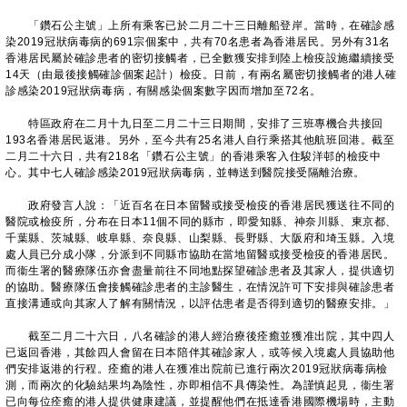
「鑽石公主號」上所有乘客已於二月二十三日離船登岸。當時，在確診感
染2019冠狀病毒病的691宗個案中，共有70名患者為香港居民。另外有31名
香港居民屬於確診患者的密切接觸者，已全數獲安排到陸上檢疫設施繼續接受
14天（由最後接觸確診個案起計）檢疫。日前，有兩名屬密切接觸者的港人確
診感染2019冠狀病毒病，有關感染個案數字因而增加至72名。
特區政府在二月十九日至二月二十三日期間，安排了三班專機合共接回
193名香港居民返港。另外，至今共有25名港人自行乘搭其他航班回港。截至
二月二十六日，共有218名「鑽石公主號」的香港乘客入住駿洋邨的檢疫中
心。其中七人確診感染2019冠狀病毒病，並轉送到醫院接受隔離治療。
政府發言人說：「近百名在日本留醫或接受檢疫的香港居民獲送往不同的
醫院或檢疫所，分布在日本11個不同的縣市，即愛知縣、神奈川縣、東京都、
千葉縣、茨城縣、岐阜縣、奈良縣、山梨縣、長野縣、大阪府和埼玉縣。入境
處人員已分成小隊，分派到不同縣市協助在當地留醫或接受檢疫的香港居民。
而衞生署的醫療隊伍亦會盡量前往不同地點探望確診患者及其家人，提供適切
的協助。醫療隊伍會接觸確診患者的主診醫生，在情況許可下安排與確診患者
直接溝通或向其家人了解有關情況，以評估患者是否得到適切的醫療安排。」
截至二月二十六日，八名確診的港人經治療後痊癒並獲准出院，其中四人
已返回香港，其餘四人會留在日本陪伴其確診家人，或等候入境處人員協助他
們安排返港的行程。痊癒的港人在獲准出院前已進行兩次2019冠狀病毒病檢
測，而兩次的化驗結果均為陰性，亦即相信不具傳染性。為謹慎起見，衞生署
已向每位痊癒的港人提供健康建議，並提醒他們在抵達香港國際機場時，主動