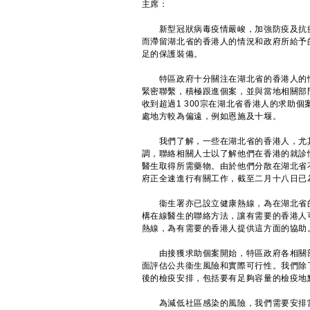
主席：
新型冠狀病毒疫情嚴峻，加強防疫及抗疫
而滯留湖北省的香港人的情況和政府所給予
足的保護裝備。
特區政府十分關注在湖北省的香港人的情
緊密聯繫，積極跟進個案，並與當地相關部
收到超過1 300宗在湖北省香港人的求助個
處地方較為偏遠，例如恩施及十堰。
我們了解，一些在湖北省的香港人，尤其
調，聯絡相關人士以了解他們在香港的就診
醫生取得所需藥物。由於他們分散在湖北省
府正全速進行有關工作，截至二月十八日已為
衞生署亦已設立健康熱線，為在湖北省的
構在線醫生的聯絡方法，讓有需要的香港人
熱線，為有需要的香港人提供這方面的協助
由接獲求助個案開始，特區政府各相關部
面評估公共衞生風險和實際可行性。我們除
後的檢疫安排，包括要有足夠容量的檢疫地
為減低社區感染的風險，我們需要安排當