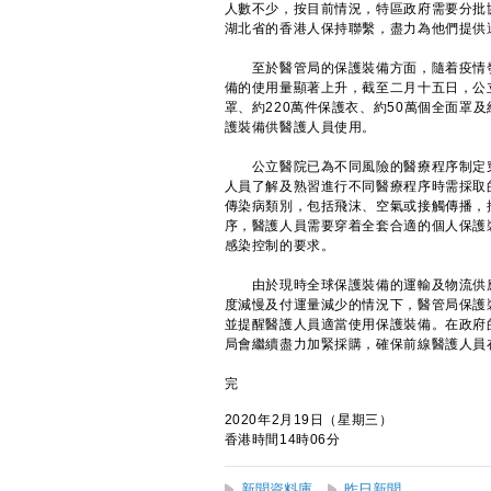
人數不少，按目前情況，特區政府需要分批
湖北省的香港人保持聯繫，盡力為他們提供
至於醫管局的保護裝備方面，隨着疫情發
備的使用量顯著上升，截至二月十五日，公立
罩、約220萬件保護衣、約50萬個全面罩
護裝備供醫護人員使用。
公立醫院已為不同風險的醫療程序制定穿
人員了解及熟習進行不同醫療程序時需採取
傳染病類別，包括飛沫、空氣或接觸傳播，
序，醫護人員需要穿着全套合適的個人保護
感染控制的要求。
由於現時全球保護裝備的運輸及物流供應
度減慢及付運量減少的情況下，醫管局保護
並提醒醫護人員適當使用保護裝備。在政府
局會繼續盡力加緊採購，確保前線醫護人員
完
2020年2月19日（星期三）
香港時間14時06分
新聞資料庫
昨日新聞