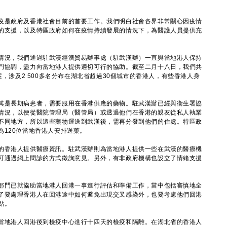
是政府及香港社會目前的首要工作。我們明白社會各界非常關心因疫情
的支援，以及特區政府如何在疫情持續發展的情況下，為醫護人員提供充
況，我們通過駐武漢經濟貿易辦事處（駐武漢辦）一直與當地港人保持
門協調，盡力向當地港人提供適切可行的協助。截至二月十八日，我們共
案，涉及2 500多名分布在湖北省超過30個城市的香港人，有些香港人身
是長期病患者，需要服用在香港供應的藥物。駐武漢辦已經與衞生署協
情況，以便從醫院管理局（醫管局）或透過他們在香港的親友從私人執業
不同地方，所以這些藥物運送到武漢後，需再分發到他們的住處。特區政
120位當地香港人安排送藥。
香港人提供醫療資訊。駐武漢辦則為當地港人提供一些在武漢的醫療機
可通過網上問診的方式徵詢意見。另外，有非政府機構也設立了情緒支援
。
門已就協助當地港人回港一事進行評估和準備工作，當中包括審慎地全
了要處理香港人在回港途中如何避免出現交叉感染外，也要考慮他們回港
點。
地港人回港後到檢疫中心進行十四天的檢疫和隔離。在湖北省的香港人