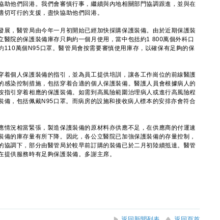
協助他們回港。我們會審慎行事，繼續與內地相關部門協調跟進，並與在
適切可行的支援，盡快協助他們回港。
展，醫管局由今年一月初開始已經加快採購保護裝備。由於近期保護裝
醫院的保護裝備庫存只夠約一個月使用，當中包括約1 800萬個外科口
及約110萬個N95口罩。醫管局會按需要審慎使用庫存，以確保有足夠的保
着個人保護裝備的指引，並為員工提供培訓，讓各工作崗位的前線醫護
的感染控制措施，包括穿着合適的個人保護裝備。醫護人員會根據病人的
按指引穿着相應的保護裝備。如需到高風險範圍治理病人或進行高風險程
裝備，包括佩戴N95口罩。而病房的設施和接收病人標本的安排亦會符合
情況相當緊張，製造保護裝備的原材料亦供應不足，在供應商的付運速
裝備的庫存量有所下降。因此，各公立醫院已加強保護裝備的存量控制，
的協調下，部分由醫管局於較早前訂購的裝備已於二月初陸續抵達。醫管
在提供服務時有足夠保護裝備。多謝主席。
返回新聞列表
返回頁首