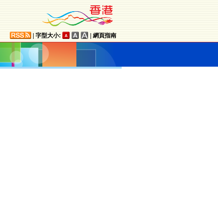
|
字型大小:
|
網頁指南