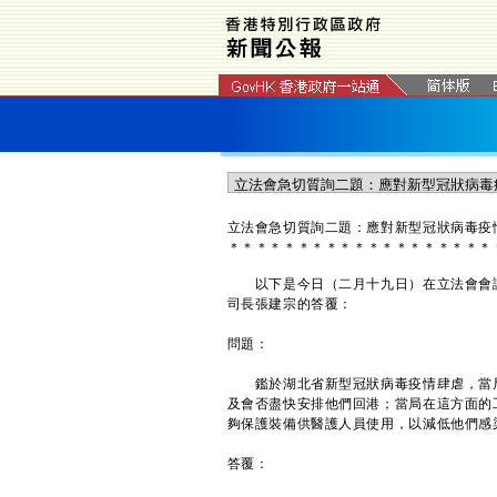
立法會急切質詢二題：應對新型冠狀病毒疫
＊
＊
＊
＊
＊
＊
＊
＊
＊
＊
＊
＊
＊
＊
＊
＊
＊
＊
＊
以下是今日（二月十九日）在立法會會議上
司長張建宗的答覆：
問題：
鑑於湖北省新型冠狀病毒疫情肆虐，當局
及會否盡快安排他們回港；當局在這方面的
夠保護裝備供醫護人員使用，以減低他們感
答覆：