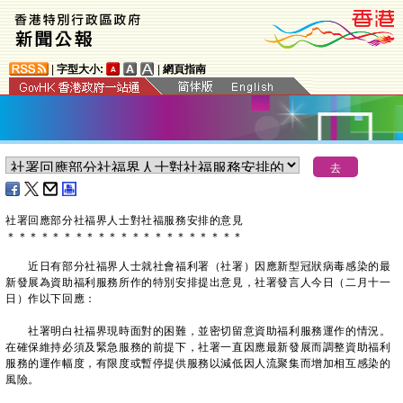
|
字型大小:
|
網頁指南
社署回應部分社福界人士對社福服務安排的意見
＊
＊
＊
＊
＊
＊
＊
＊
＊
＊
＊
＊
＊
＊
＊
＊
＊
＊
＊
＊
＊
近日有部分社福界人士就社會福利署（社署）因應新型冠狀病毒感染的最
新發展為資助福利服務所作的特別安排提出意見，社署發言人今日（二月十一
日）作以下回應：
社署明白社福界現時面對的困難，並密切留意資助福利服務運作的情況。
在確保維持必須及緊急服務的前提下，社署一直因應最新發展而調整資助福利
服務的運作幅度，有限度或暫停提供服務以減低因人流聚集而增加相互感染的
風險。