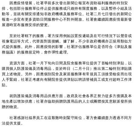
因應疫情發展，社署早前多次發出新聞公報宣布資助福利服務的特別安
排，包括部分服務單位停止提供服務或只維持有限度服務，以及暫停小組及活
動等，並就有關安排通知非政府機構及服務單位。社署二月七日發出的新聞公
報進一步宣布更多資助日間服務中心不對外開放。社署會繼續因應疫情最新發
展適時宣布服務安排的變更。
至於社署轄下的服務，署方採用例如設置投遞箱及在可行情況下以聲音或
視像電話等方式，代替面對面接觸。據了解，不少非政府機構亦正採用類似方
式提供服務。此外，因應疫情的影響，社署評估服務單位是否符合《津貼及服
務協議》的服務規定時，會作彈性處理。
資源方面，社署一月下旬向日間及院舍服務單位提供了首輪特別津貼，以
購買個人防護裝備及消毒用品，並於昨日（二月十日）推出第二輪特別津貼購
買上述物資。另外，因應個別院舍及家居服務隊有常規員工須接受檢疫而出現
人手緊絀，社署正考慮向有關院舍提供津貼以聘請替補員工或支付超時工作津
貼。
就防護裝備及消毒用品供應方面，政府及社會各界正努力從多方搜購及本
地生產以增加供應；社署亦協助捐贈防護用品的人士或團體按其意願派發所捐
贈的物資。
社署感謝社福界員工在這艱難時刻緊守崗位，署方會繼續盡力透過不同方
法提供支援。