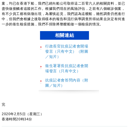
案，均已在香港下船，我們已經向船公司取得這二百零六人的相關資料，並已
盡快做接觸者追蹤的工作。根據我們現在的風險評估，之前有八個確診個案，
有不少員工都有病徵出現，為審慎起見，我們認為這艘船，雖然調查仍然進行
中，但我們會根據之後取得樣本的報告和流行病學調查所得結果去決定有何進
一步的衞生檢疫措施，我們不排除將整艘船做一個檢疫的情況。
相關連結
行政長官抗疫記者會開場
發言（只有中文）（附圖
／短片）
衞生署署長抗疫記者會開
場發言（只有中文）
抗疫記者會答問內容
（附
圖／短片）
完
2020年2月5日（星期三）
香港時間20時34分