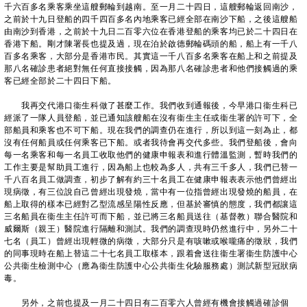
千六百多名乘客乘坐這艘郵輪到越南。至一月二十四日，這艘郵輪返回南沙，
之前於十九日登船的四千四百多名內地乘客已經全部在南沙下船，之後這艘船
由南沙到香港，之前於十九日二百零六位在香港登船的乘客均已於二十四日在
香港下船。剛才陳署長也提及過，現在泊於啟德郵輪碼頭的船，船上有一千八
百多名乘客，大部分是香港市民。其實這一千八百多名乘客在船上和之前提及
那八名確診患者絕對無任何直接接觸，因為那八名確診患者和他們接觸過的乘
客已經全部於二十四日下船。
我再交代港口衞生科做了甚麼工作。我們收到通報後，今早港口衞生科已
經派了一隊人員登船，並已通知該艘船在沒有衞生主任或衞生署的許可下，全
部船員和乘客也不可下船。現在我們的調查仍在進行，所以到這一刻為止，都
沒有任何船員或任何乘客已下船。或者我待會再交代多些。我們登船後，會向
每一名乘客和每一名員工收取他們的健康申報表和進行體溫監測，暫時我們的
工作主要是幫助員工進行，因為船上也較為多人，共有三千多人，我們已替一
千八百名員工做調查，初步了解有約三十名員工在健康申報表表示他們曾經出
現病徵，有三位說自己曾經出現發燒，當中有一位指曾經出現發燒的船員，在
船上取得的樣本已經對乙型流感呈陽性反應，但基於審慎的態度，我們都讓這
三名船員在衞生主任許可而下船，並已將三名船員送往（基督教）聯合醫院和
威爾斯（親王）醫院進行隔離和測試。我們的調查現時仍然進行中，另外二十
七名（員工）曾經出現輕微的病徵，大部分只是有咳嗽或喉嚨痛的徵狀，我們
的同事現時在船上替這二十七名員工取樣本，跟着會送往衞生署衞生防護中心
公共衞生檢測中心（應為衞生防護中心公共衞生化驗服務處）測試新型冠狀病
毒。
另外，之前也提及一月二十四日有二百零六人曾經有機會接觸過確診個