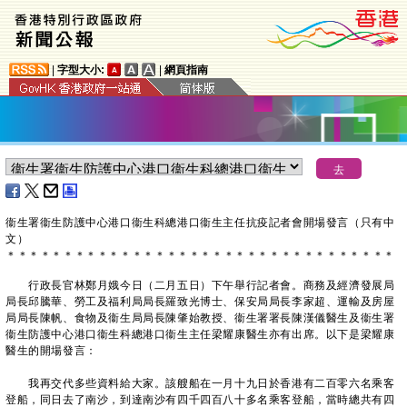
|
字型大小:
|
網頁指南
衞生署衞生防護中心港口衞生科總港口衞生主任抗疫記者會開場發言（只有中
文）
＊
＊
＊
＊
＊
＊
＊
＊
＊
＊
＊
＊
＊
＊
＊
＊
＊
＊
＊
＊
＊
＊
＊
＊
＊
＊
＊
＊
＊
＊
＊
＊
＊
＊
行政長官林鄭月娥今日（二月五日）下午舉行記者會。商務及經濟發展局
局長邱騰華、勞工及福利局局長羅致光博士、保安局局長李家超、運輸及房屋
局局長陳帆、食物及衞生局局長陳肇始教授、衞生署署長陳漢儀醫生及衞生署
衞生防護中心港口衞生科總港口衞生主任梁耀康醫生亦有出席。以下是梁耀康
醫生的開場發言：
我再交代多些資料給大家。該艘船在一月十九日於香港有二百零六名乘客
登船，同日去了南沙，到達南沙有四千四百八十多名乘客登船，當時總共有四