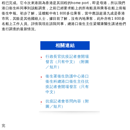
程已完成。它今次來港因為香港是其回程的home port，即是母港，所以我們
港口衞生科同事到該船調查，之前已經要求船上的所有船員和乘客在船上填報
衞生申報。初步了解，這艘船中有1 800多位乘客，當中應該超過九成是香港
市民，其餘是其他國籍人士，據目前了解，沒有內地乘客，此外亦有1 800多
名船上工作人員。詳情我現在請我同事，總港口衞生主任梁耀康醫生講述他們
進行調查的最新情況。
相關連結
行政長官抗疫記者會開場
發言（只有中文）（附圖
／短片）
衞生署衞生防護中心港口
衞生科總港口衞生主任抗
疫記者會開場發言（只有
中文）
抗疫記者會答問內容
（附
圖／短片）
完