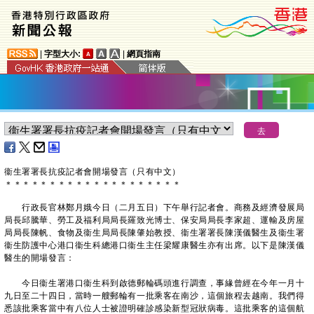
|
字型大小:
|
網頁指南
衞生署署長抗疫記者會開場發言（只有中文）
＊
＊
＊
＊
＊
＊
＊
＊
＊
＊
＊
＊
＊
＊
＊
＊
＊
＊
＊
＊
行政長官林鄭月娥今日（二月五日）下午舉行記者會。商務及經濟發展局
局長邱騰華、勞工及福利局局長羅致光博士、保安局局長李家超、運輸及房屋
局局長陳帆、食物及衞生局局長陳肇始教授、衞生署署長陳漢儀醫生及衞生署
衞生防護中心港口衞生科總港口衞生主任梁耀康醫生亦有出席。以下是陳漢儀
醫生的開場發言：
今日衞生署港口衞生科到啟德郵輪碼頭進行調查，事緣曾經在今年一月十
九日至二十四日，當時一艘郵輪有一批乘客在南沙，這個旅程去越南。我們得
悉該批乘客當中有八位人士被證明確診感染新型冠狀病毒。這批乘客的這個航